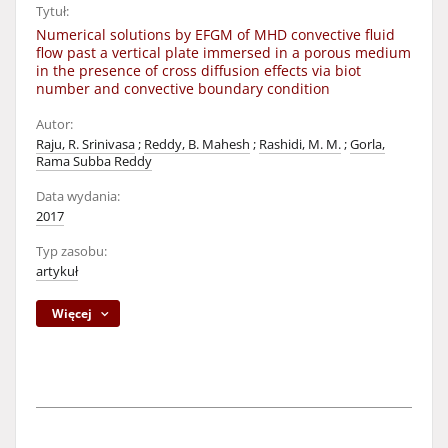
Tytuł:
Numerical solutions by EFGM of MHD convective fluid
flow past a vertical plate immersed in a porous medium
in the presence of cross diffusion effects via biot
number and convective boundary condition
Autor:
Raju, R. Srinivasa
;
Reddy, B. Mahesh
;
Rashidi, M. M.
;
Gorla,
Rama Subba Reddy
Data wydania:
2017
Typ zasobu:
artykuł
Więcej