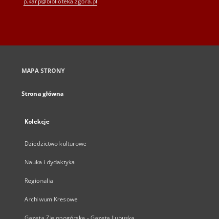
p.karp@biblioteka.zgora.pl
MAPA STRONY
Strona główna
Kolekcje
Dziedzictwo kulturowe
Nauka i dydaktyka
Regionalia
Archiwum Kresowe
Gazeta Zielonogórska - Gazeta Lubuska