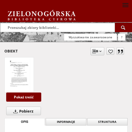
Wyszukiwanie zaawansowane
?
OBIEKT
Pokaż treść
Pobierz
OPIS
INFORMACJE
STRUKTURA