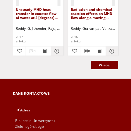
Unsteady MHD heat
Radiation and chemical
Eff
transfer in couette flow
reaction effects on MHD
dis
of water at 4 [degrees] C
flow along a moving
an
in a rotating system with
vertical porous plate
ver
ramped temperature via
wi
Reddy, G. Jithender
Raju, R. Srinivasa
Reddy, Gurrampati Venkata Ramana
Rao, J. Anand
Gorla, Rama Subb
Uma
finite element method
rea
2017
2016
201
artykuł
artykuł
art
Więcej
DANE KONTAKTOWE
Adres
Biblioteka Uniwersytetu
Zielonogórskiego