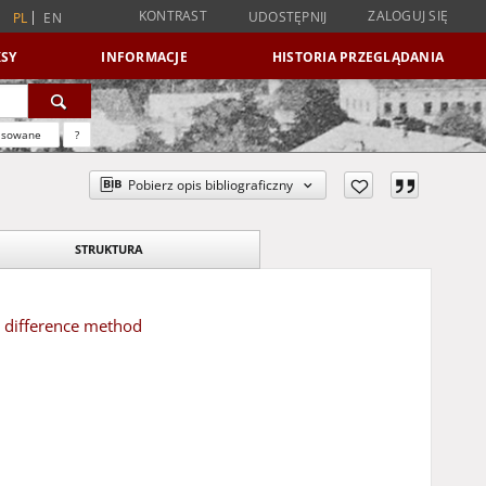
KONTRAST
ZALOGUJ SIĘ
UDOSTĘPNIJ
PL
EN
SY
INFORMACJE
HISTORIA PRZEGLĄDANIA
nsowane
?
Pobierz opis bibliograficzny
STRUKTURA
te difference method