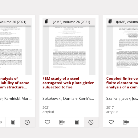
volume 26 (2021)
IJAME, volume 26 (2021)
IJAME, volume
nalysis of
FEM study of a steel
Coupled finite v
iability of some
corrugated web plate girder
finite element m
eam structure
subjected to fire
analysis of a com
 random damping
span roof structu
rzyna
ał
Kamiński, Marcin
Jurczak, Paweł - red.
Jurczak, Paweł - red.
Sokołowski, Damian
Kamiński, Marcin
Szafran, Jacek
Jurczak, Paweł - 
Jus
2021
2017
artykuł
artykuł