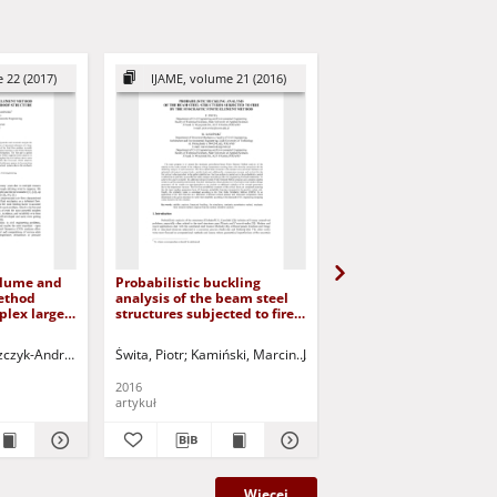
 22 (2017)
IJAME, volume 21 (2016)
IJAME, volume 22 (2
olume and
Probabilistic buckling
Bridges for pedestrian
ethod
analysis of the beam steel
random parameters us
plex large-
structures subjected to fire
the stochastic finite
re
by the stochastic finite
elements analysis
element method
red.
zczyk-Andraszyk, Klaudia
Świta, Piotr
Kamiński, Marcin
Kamiński, Marcin
Jurczak, Paweł - red.
Jurczak, Paweł - red.
Szafran, Jacek
Kamiński
2016
2017
artykuł
artykuł
Więcej