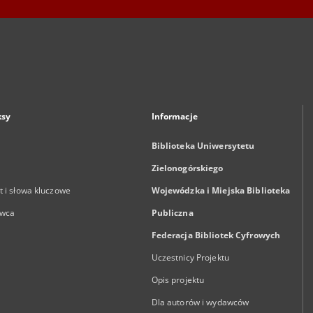
ksy
Informacje
Biblioteka Uniwersytetu
Zielonogórskiego
 i słowa kluczowe
Wojewódzka i Miejska Biblioteka
wca
Publiczna
Federacja Bibliotek Cyfrowych
Uczestnicy Projektu
Opis projektu
Dla autorów i wydawców