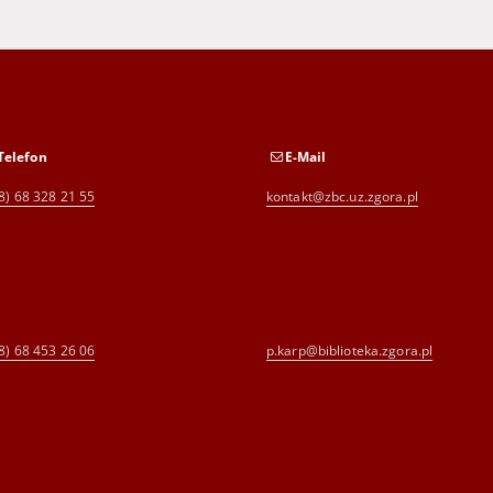
Telefon
E-Mail
8) 68 328 21 55
kontakt@zbc.uz.zgora.pl
8) 68 453 26 06
p.karp@biblioteka.zgora.pl