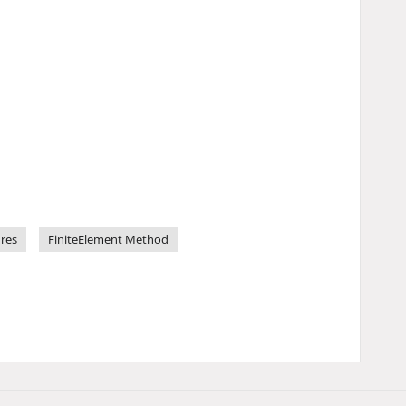
ures
FiniteElement Method