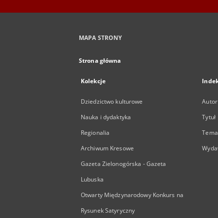
MAPA STRONY
Strona główna
Kolekcje
Inde
Dziedzictwo kulturowe
Autor
Nauka i dydaktyka
Tytuł
Regionalia
Temat
Archiwum Kresowe
Wyda
Gazeta Zielonogórska - Gazeta
Lubuska
Otwarty Międzynarodowy Konkurs na
Rysunek Satyryczny