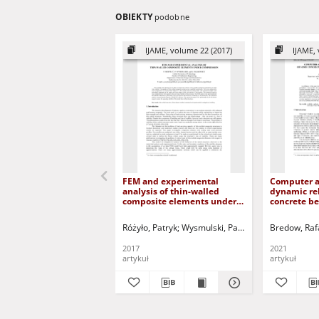
OBIEKTY
podobne
IJAME, volume 22 (2017)
IJAME, 
FEM and experimental
Computer a
analysis of thin-walled
dynamic rel
composite elements under
concrete b
compression
exhibiting
Różyło, Patryk
Wysmulski, Paweł
Falkowicz, Kata
Bredow, Raf
2017
2021
artykuł
artykuł