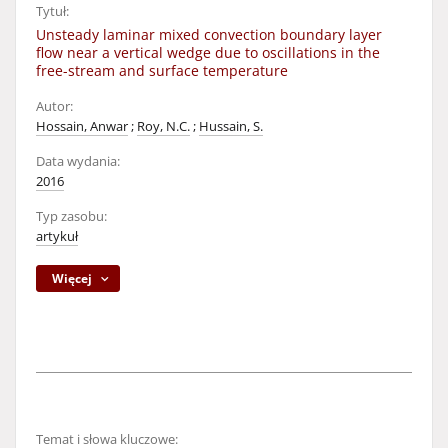
Tytuł:
Unsteady laminar mixed convection boundary layer
flow near a vertical wedge due to oscillations in the
free-stream and surface temperature
Autor:
Hossain, Anwar
;
Roy, N.C.
;
Hussain, S.
Data wydania:
2016
Typ zasobu:
artykuł
Więcej
Temat i słowa kluczowe: