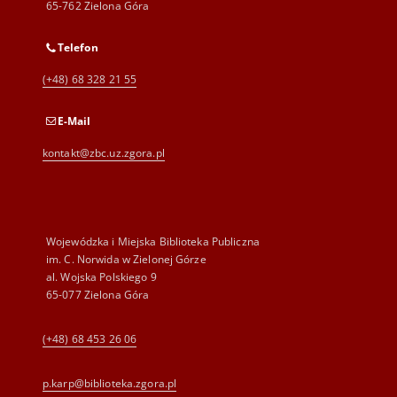
65-762 Zielona Góra
Telefon
(+48) 68 328 21 55
E-Mail
kontakt@zbc.uz.zgora.pl
Wojewódzka i Miejska Biblioteka Publiczna
im. C. Norwida w Zielonej Górze
al. Wojska Polskiego 9
65-077 Zielona Góra
(+48) 68 453 26 06
p.karp@biblioteka.zgora.pl