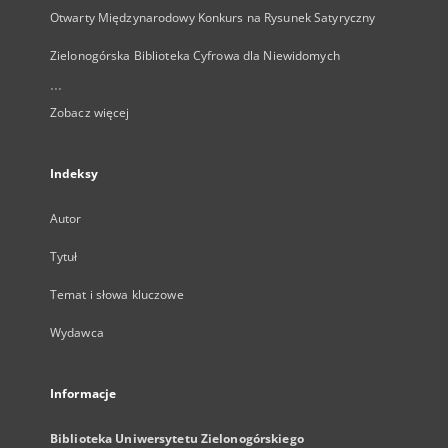
Otwarty Międzynarodowy Konkurs na Rysunek Satyryczny
Zielonogórska Biblioteka Cyfrowa dla Niewidomych
...
Zobacz więcej
Indeksy
Autor
Tytuł
Temat i słowa kluczowe
Wydawca
Informacje
Biblioteka Uniwersytetu Zielonogórskiego