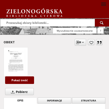
Wyszukiwanie zaawansowane
?
OBIEKT
Pokaż treść
Pobierz
OPIS
INFORMACJE
STRUKTURA