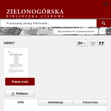
Wyszukiwanie zaawansowane
?
OBIEKT
Pokaż treść
Pobierz
OPIS
INFORMACJE
STRUKTURA