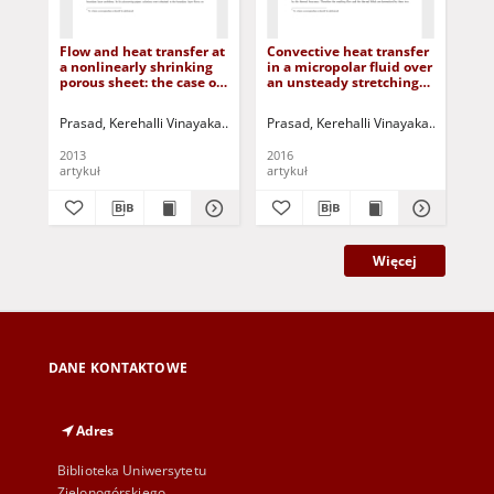
Flow and heat transfer at
Convective heat transfer
Pul
a nonlinearly shrinking
in a micropolar fluid over
im
porous sheet: the case of
an unsteady stretching
th
asymptotically large
surface
cha
power-law shrinking
Prasad, Kerehalli Vinayaka
Vajravelu, Kuppalapalle
Prasad, Kerehalli Vinayaka
Pop, I.
Jurczak, Paw
Vaidya, 
Med
rates
2013
2016
202
artykuł
artykuł
art
Więcej
DANE KONTAKTOWE
Adres
Biblioteka Uniwersytetu
Zielonogórskiego