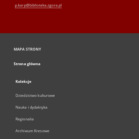
p.karp@biblioteka.zgora.pl
MAPA STRONY
Strona główna
Kolekcje
Dziedzictwo kulturowe
Nauka i dydaktyka
Regionalia
Archiwum Kresowe