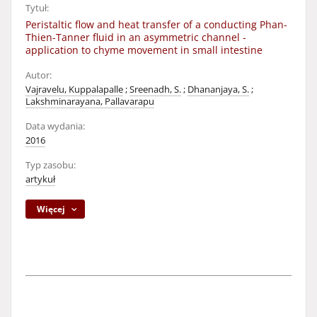
Tytuł:
Peristaltic flow and heat transfer of a conducting Phan-
Thien-Tanner fluid in an asymmetric channel -
application to chyme movement in small intestine
Autor:
Vajravelu, Kuppalapalle
;
Sreenadh, S.
;
Dhananjaya, S.
;
Lakshminarayana, Pallavarapu
Data wydania:
2016
Typ zasobu:
artykuł
Więcej