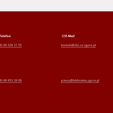
Telefon
E-Mail
8) 68 328 21 55
kontakt@zbc.uz.zgora.pl
8) 68 453 26 06
p.karp@biblioteka.zgora.pl