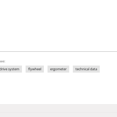
owe:
drive system
flywheel
ergometer
technical data