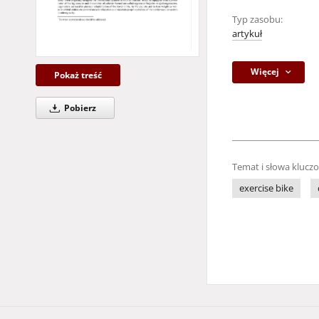
Typ zasobu:
artykuł
Więcej
Pokaż treść
Pobierz
Temat i słowa klucz
exercise bike