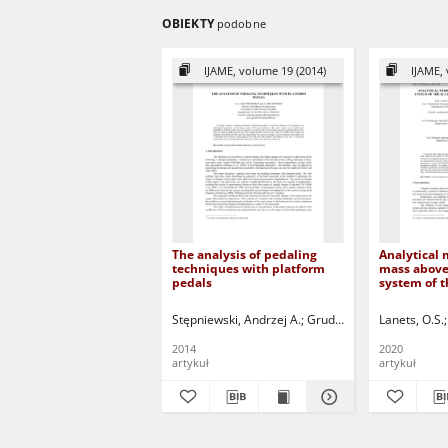
OBIEKTY
podobne
IJAME, volume 19 (2014)
IJAME, 
The analysis of pedaling
Analytical 
techniques with platform
mass above
pedals
system of t
pendulum t
table
Stępniewski, Andrzej A.
Grudziński, Jerzy
Lanets, O.S.
Jurczak,
2014
2020
artykuł
artykuł