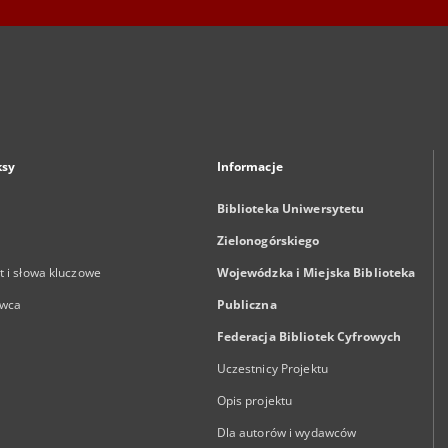
ksy
Informacje
Biblioteka Uniwersytetu
Zielonogórskiego
 i słowa kluczowe
Wojewódzka i Miejska Biblioteka
wca
Publiczna
Federacja Bibliotek Cyfrowych
Uczestnicy Projektu
Opis projektu
Dla autorów i wydawców