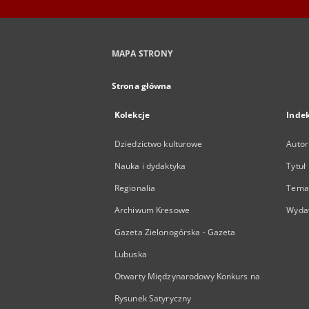
MAPA STRONY
Strona główna
Kolekcje
Inde
Dziedzictwo kulturowe
Autor
Nauka i dydaktyka
Tytuł
Regionalia
Temat
Archiwum Kresowe
Wyda
Gazeta Zielonogórska - Gazeta
Lubuska
Otwarty Międzynarodowy Konkurs na
Rysunek Satyryczny