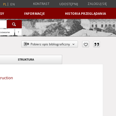
KONTRAST
ZALOGUJ SIĘ
UDOSTĘPNIJ
PL
EN
SY
INFORMACJE
HISTORIA PRZEGLĄDANIA
nsowane
?
Pobierz opis bibliograficzny
STRUKTURA
truction