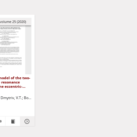
volume 25 (2020)
model of the two-
 resonance
he eccentric-
ype vibration
 Paweł - red.
Dmytriv, V.T.
Borovets, V.M.
Derevenko, Iryna A.
Jurczak, Paweł - red.