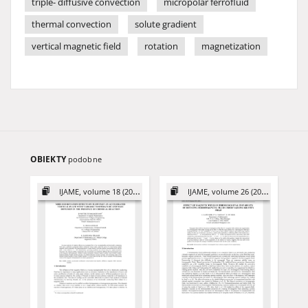
triple- diffusive convection
micropolar ferrofluid
thermal convection
solute gradient
vertical magnetic field
rotation
magnetization
OBIEKTY
podobne
IJAME, volume 18 (2013)
IJAME, volume 26 (2021)