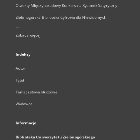
Otwarty Międzynarodowy Konkurs na Rysunek Satyryczny
Zielonogórska Biblioteka Cyfrowa dla Niewidomych
...
Zobacz więcej
Indeksy
Autor
Tytuł
Temat i słowa kluczowe
Wydawca
Informacje
Biblioteka Uniwersytetu Zielonogórskiego