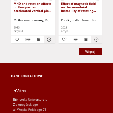
MHD and rotation effects
Effect of magnetic field
Com
on flow past an
on thermosolutal
Bé
accelerated vertical plate
instability of rotating
mag
with variable
ferromagnetic fluid
str
temperature and mass
under varying gravity
Muthucumaraswamy, Rajamanickam
Pundir, Sudhir Kumar
Dhanasekar, Nagarajan
Nadian, Pulkit
Easwara
Meh
diffusion in the presence
field
of chemical reaction
2013
2021
201
artykuł
artykuł
art
Więcej
DANE KONTAKTOWE
Adres
Biblioteka Uniwersytetu
Zielonogórskiego
al. Wojska Polskiego 71