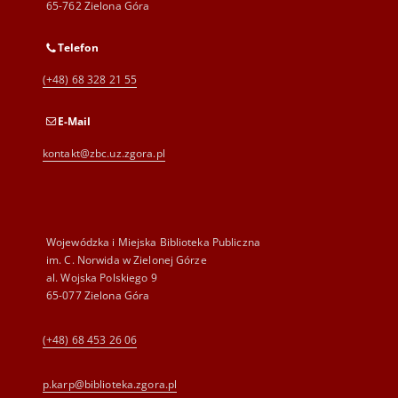
65-762 Zielona Góra
Telefon
(+48) 68 328 21 55
E-Mail
kontakt@zbc.uz.zgora.pl
Wojewódzka i Miejska Biblioteka Publiczna
im. C. Norwida w Zielonej Górze
al. Wojska Polskiego 9
65-077 Zielona Góra
(+48) 68 453 26 06
p.karp@biblioteka.zgora.pl