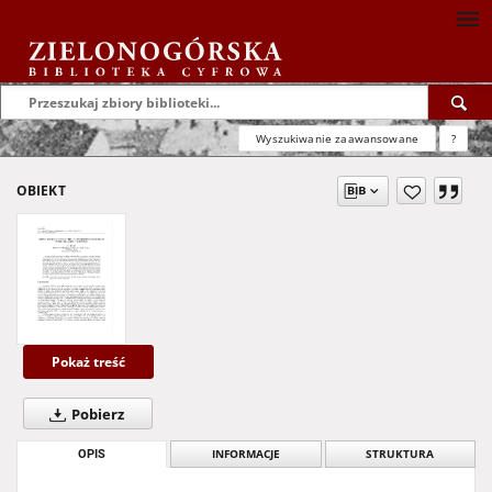
Wyszukiwanie zaawansowane
?
OBIEKT
Pokaż treść
Pobierz
OPIS
INFORMACJE
STRUKTURA