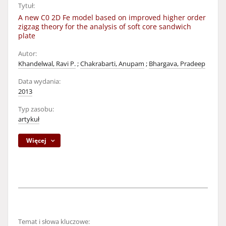
Tytuł:
A new C0 2D Fe model based on improved higher order
zigzag theory for the analysis of soft core sandwich
plate
Autor:
Khandelwal, Ravi P.
;
Chakrabarti, Anupam
;
Bhargava, Pradeep
Data wydania:
2013
Typ zasobu:
artykuł
Więcej
Temat i słowa kluczowe: