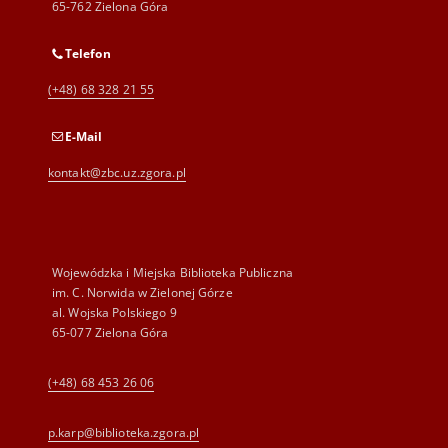
65-762 Zielona Góra
Telefon
(+48) 68 328 21 55
E-Mail
kontakt@zbc.uz.zgora.pl
Wojewódzka i Miejska Biblioteka Publiczna
im. C. Norwida w Zielonej Górze
al. Wojska Polskiego 9
65-077 Zielona Góra
(+48) 68 453 26 06
p.karp@biblioteka.zgora.pl