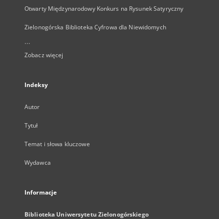
Otwarty Międzynarodowy Konkurs na Rysunek Satyryczny
Zielonogórska Biblioteka Cyfrowa dla Niewidomych
...
Zobacz więcej
Indeksy
Autor
Tytuł
Temat i słowa kluczowe
Wydawca
Informacje
Biblioteka Uniwersytetu Zielonogórskiego