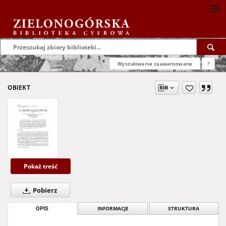
Wyszukiwanie zaawansowane
?
OBIEKT
Pokaż treść
Pobierz
OPIS
INFORMACJE
STRUKTURA