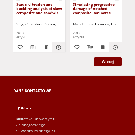
Static, vibration and
Simulating progressive
Exp
buckling analysis of skew
damage of notched
ele
composite and sandwich
composite laminates
vib
plates under thermo
with various lamination
mechanical loading
schemes
Singh, Shantanu Kumar
Chakrabarti, Anupam
Mandal, Bibekananda
Jurczak, Paweł - red.
Chakrabarti,
Sri
2013
2017
201
artykuł
artykuł
art
Więcej
DANE KONTAKTOWE
Adres
Biblioteka Uniwersytetu
Zielonogórskiego
al. Wojska Polskiego 71