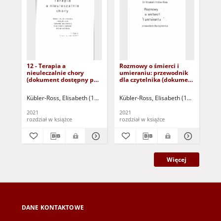
12 - Terapia a
Rozmowy o śmierci i
Umi
nieuleczalnie chory
umieraniu: przewodnik
ba
(dokument dostępny po
dla czytelnika (dokument
zwi
zalogowaniu tylko dla
dostępny po zalogowaniu
sp
osób z dysfunkcją
tylko dla osób z
do
Kübler-Ross, Elisabeth (1926-2004)
Kübler-Ross, Elisabeth (1926-2004)
Doleżal-Nowicka, Irena (1923-2017) 
Küb
D
wzroku)
dysfunkcją wzroku)
tyl
dy
2021
2021
202
rozdział w książce
rozdział w książce
roz
Więcej
DANE KONTAKTOWE