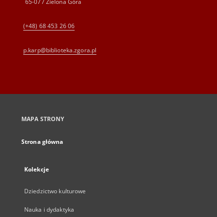
65-077 Zielona Góra
(+48) 68 453 26 06
p.karp@biblioteka.zgora.pl
MAPA STRONY
Strona główna
Kolekcje
Dziedzictwo kulturowe
Nauka i dydaktyka