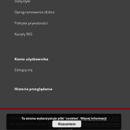
Statystyki
Oprogramowanie dLibra
Polityka prywatności
Kanały RSS
Konto użytkownika
Zaloguj się
Historia przeglądania
Ten serwis działa dzięki oprogramowaniu
DInGO dLibra 6.3.21
Ta strona wykorzystuje pliki 'cookies'.
Więcej informacji
opracowanemu przez
Poznańskie Centrum Superkomputerowo-
Rozumiem
Sieciowe