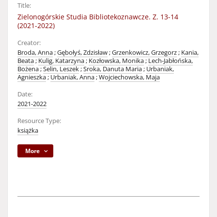
Title:
Zielonogórskie Studia Bibliotekoznawcze. Z. 13-14
(2021-2022)
Creator:
Broda, Anna
;
Gębołyś, Zdzisław
;
Grzenkowicz, Grzegorz
;
Kania,
Beata
;
Kulig, Katarzyna
;
Kozłowska, Monika
;
Lech-Jabłońska,
Bożena
;
Selin, Leszek
;
Sroka, Danuta Maria
;
Urbaniak,
Agnieszka
;
Urbaniak, Anna
;
Wojciechowska, Maja
Date:
2021-2022
Resource Type:
książka
More