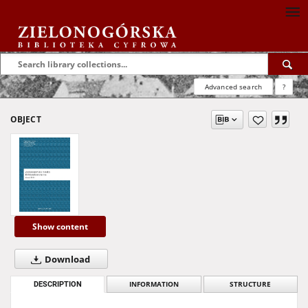
Advanced search
?
OBJECT
Show content
Download
DESCRIPTION
INFORMATION
STRUCTURE