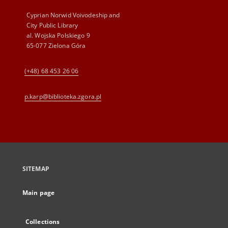
Cyprian Norwid Voivodeship and
City Public Library
al. Wojska Polskiego 9
65-077 Zielona Góra
(+48) 68 453 26 06
p.karp@biblioteka.zgora.pl
SITEMAP
Main page
Collections