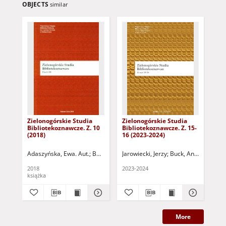
OBJECTS
similar
Zielonogórskie Studia
Zielonogórskie Studia
Zie
Bibliotekoznawcze. Z. 10
Bibliotekoznawcze. Z. 15-
Bib
(2018)
16 (2023-2024)
(20
Adaszyńska, Ewa. Aut.
Bartkowiak, Przemysław. Red.
Jarowiecki, Jerzy
Buck, Andrzej (1953-
Buck, Andrzej. R
Buc
2018
2023-2024
201
książka
ksi
More