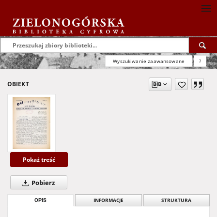
Wyszukiwanie zaawansowane
?
OBIEKT
Pokaż treść
Pobierz
OPIS
INFORMACJE
STRUKTURA