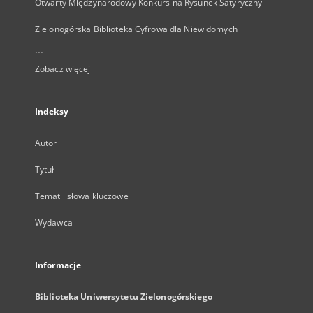
Otwarty Międzynarodowy Konkurs na Rysunek Satyryczny
Zielonogórska Biblioteka Cyfrowa dla Niewidomych
...
Zobacz więcej
Indeksy
Autor
Tytuł
Temat i słowa kluczowe
Wydawca
Informacje
Biblioteka Uniwersytetu Zielonogórskiego