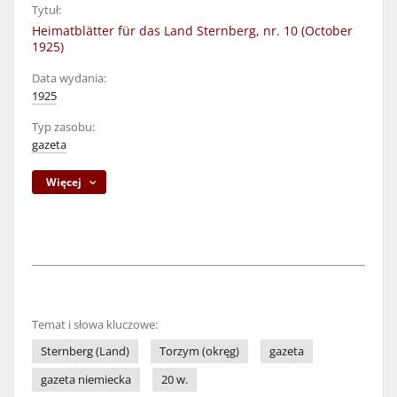
Tytuł:
Heimatblätter für das Land Sternberg, nr. 10 (October
1925)
Data wydania:
1925
Typ zasobu:
gazeta
Więcej
Temat i słowa kluczowe:
Sternberg (Land)
Torzym (okręg)
gazeta
gazeta niemiecka
20 w.