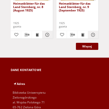
Heimatblätter für das
Heimatblätter für das
Hei
Land Sternberg, nr. 8
Land Sternberg, nr. 9
Lan
(August 1925)
(September 1925)
(Ap
1925
1925
192
gazeta
gazeta
gaz
Więcej
DANE KONTAKTOWE
Adres
Biblioteka Uniwersytetu
Zielonogórskiego
al. Wojska Polskiego 71
65-762 Zielona Góra