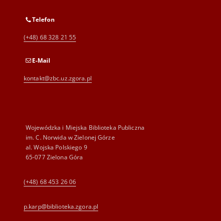
Telefon
(+48) 68 328 21 55
E-Mail
kontakt@zbc.uz.zgora.pl
Wojewódzka i Miejska Biblioteka Publiczna
im. C. Norwida w Zielonej Górze
al. Wojska Polskiego 9
65-077 Zielona Góra
(+48) 68 453 26 06
p.karp@biblioteka.zgora.pl