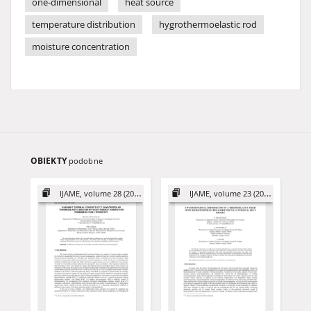
one-dimensional
heat source
temperature distribution
hygrothermoelastic rod
moisture concentration
OBIEKTY
podobne
IJAME, volume 28 (2023)
IJAME, volume 23 (2018)