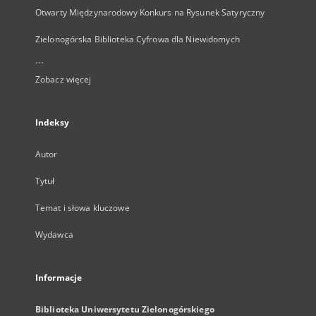
Otwarty Międzynarodowy Konkurs na Rysunek Satyryczny
Zielonogórska Biblioteka Cyfrowa dla Niewidomych
...
Zobacz więcej
Indeksy
Autor
Tytuł
Temat i słowa kluczowe
Wydawca
Informacje
Biblioteka Uniwersytetu Zielonogórskiego