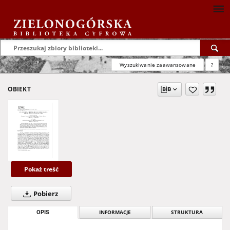
Wyszukiwanie zaawansowane
?
OBIEKT
Pokaż treść
Pobierz
OPIS
INFORMACJE
STRUKTURA