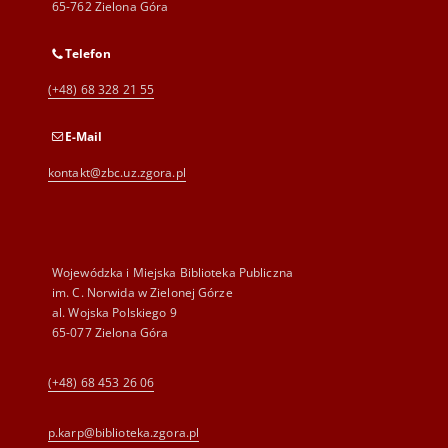
65-762 Zielona Góra
Telefon
(+48) 68 328 21 55
E-Mail
kontakt@zbc.uz.zgora.pl
Wojewódzka i Miejska Biblioteka Publiczna
im. C. Norwida w Zielonej Górze
al. Wojska Polskiego 9
65-077 Zielona Góra
(+48) 68 453 26 06
p.karp@biblioteka.zgora.pl