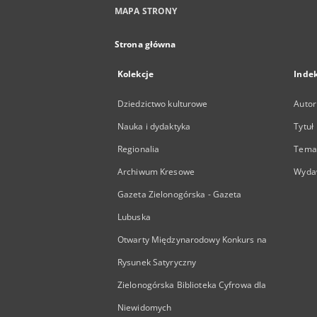
MAPA STRONY
Strona główna
Kolekcje
Inde
Dziedzictwo kulturowe
Autor
Nauka i dydaktyka
Tytuł
Regionalia
Temat
Archiwum Kresowe
Wyda
Gazeta Zielonogórska - Gazeta
Lubuska
Otwarty Międzynarodowy Konkurs na
Rysunek Satyryczny
Zielonogórska Biblioteka Cyfrowa dla
Niewidomych