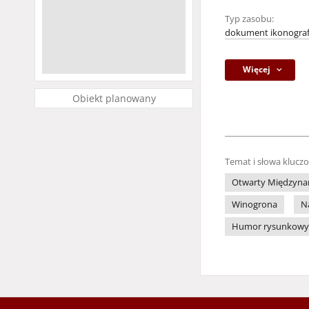
Typ zasobu:
dokument ikonograf
Więcej
Obiekt planowany
Temat i słowa klucz
Otwarty Międzynar
Winogrona
N
Humor rysunkowy