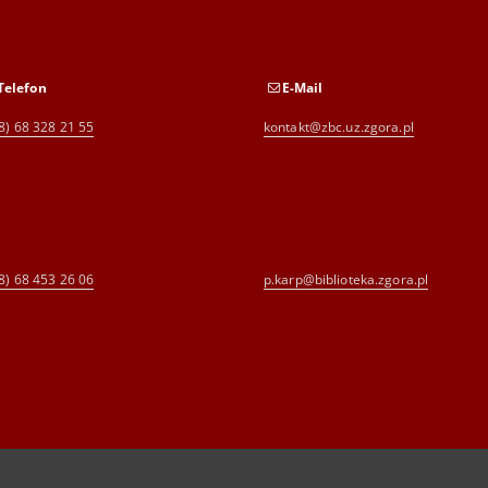
Telefon
E-Mail
8) 68 328 21 55
kontakt@zbc.uz.zgora.pl
8) 68 453 26 06
p.karp@biblioteka.zgora.pl