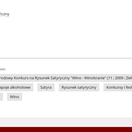
iczny
owe:
odowy Konkurs na Rysunek Satyryczny "Wino - Winobranie" (11 ; 2009 ; Zie
apoje alkoholowe
Satyra
Rysunek satyryczny
Konkursy i fes
Wino