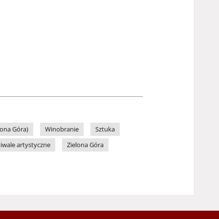
lona Góra)
Winobranie
Sztuka
tiwale artystyczne
Zielona Góra