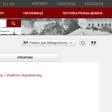
KONTRAST
ZALOGUJ SIĘ
UDOSTĘPNIJ
PL
EN
SY
INFORMACJE
HISTORIA PRZEGLĄDANIA
nsowane
?
Pobierz opis bibliograficzny
STRUKTURA
y / Vladimir Kazanevsky