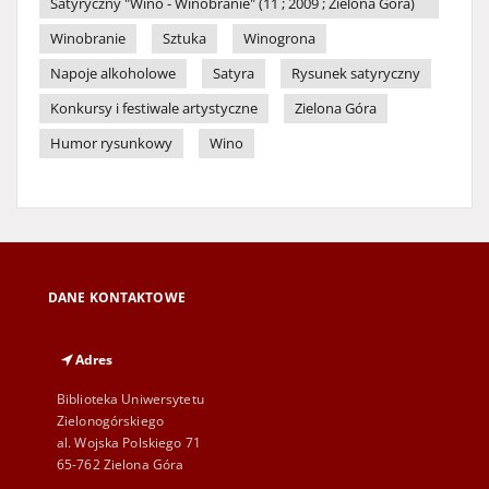
Satyryczny "Wino - Winobranie" (11 ; 2009 ; Zielona Góra)
Winobranie
Sztuka
Winogrona
Napoje alkoholowe
Satyra
Rysunek satyryczny
Konkursy i festiwale artystyczne
Zielona Góra
Humor rysunkowy
Wino
DANE KONTAKTOWE
Adres
Biblioteka Uniwersytetu
Zielonogórskiego
al. Wojska Polskiego 71
65-762 Zielona Góra