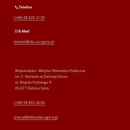
Telefon
(+48) 68 328 21 55
E-Mail
kontakt@zbc.uz.zgora.pl
Wojewódzka i Miejska Biblioteka Publiczna
im. C. Norwida w Zielonej Górze
al. Wojska Polskiego 9
65-077 Zielona Góra
(+48) 68 453 26 06
p.karp@biblioteka.zgora.pl