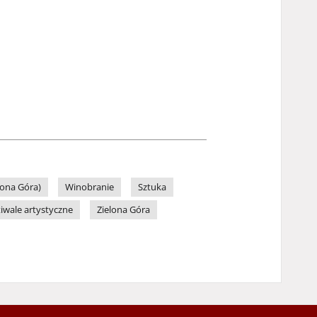
lona Góra)
Winobranie
Sztuka
tiwale artystyczne
Zielona Góra