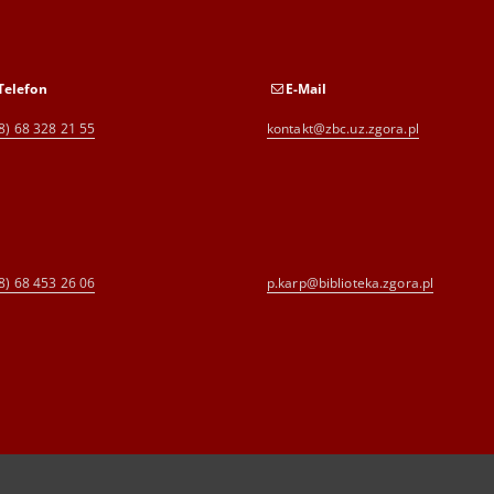
Telefon
E-Mail
8) 68 328 21 55
kontakt@zbc.uz.zgora.pl
8) 68 453 26 06
p.karp@biblioteka.zgora.pl