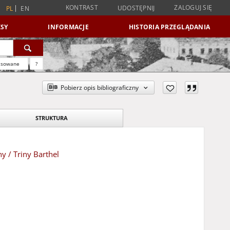
KONTRAST
ZALOGUJ SIĘ
UDOSTĘPNIJ
PL
EN
SY
INFORMACJE
HISTORIA PRZEGLĄDANIA
nsowane
?
Pobierz opis bibliograficzny
STRUKTURA
 / Triny Barthel