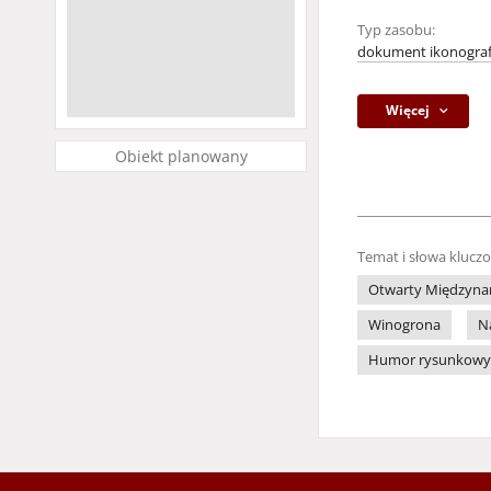
Typ zasobu:
dokument ikonograf
Więcej
Obiekt planowany
Temat i słowa klucz
Otwarty Międzynar
Winogrona
N
Humor rysunkowy