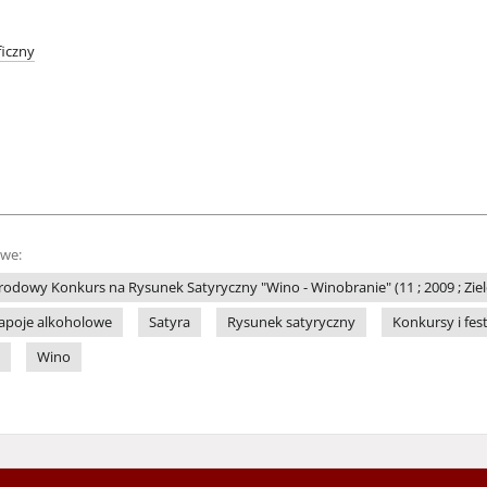
iczny
owe:
odowy Konkurs na Rysunek Satyryczny "Wino - Winobranie" (11 ; 2009 ; Zie
apoje alkoholowe
Satyra
Rysunek satyryczny
Konkursy i fes
Wino