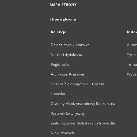
MAPA STRONY
Strona główna
Kolekcje
Inde
Dziedzictwo kulturowe
Autor
Nauka i dydaktyka
Tytuł
Regionalia
Temat
Archiwum Kresowe
Wyda
Gazeta Zielonogórska - Gazeta
Lubuska
Otwarty Międzynarodowy Konkurs na
Rysunek Satyryczny
Zielonogórska Biblioteka Cyfrowa dla
Niewidomych