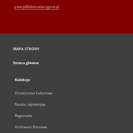
p.karp@biblioteka.zgora.pl
MAPA STRONY
Strona główna
Kolekcje
Dziedzictwo kulturowe
Nauka i dydaktyka
Regionalia
Archiwum Kresowe