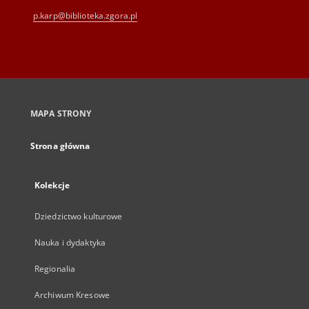
p.karp@biblioteka.zgora.pl
MAPA STRONY
Strona główna
Kolekcje
Dziedzictwo kulturowe
Nauka i dydaktyka
Regionalia
Archiwum Kresowe