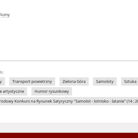
iczny
s:
y
Transport powietrzny
Zielona Góra
Samoloty
Sztuka
le artystyczne
Humor rysunkowy
dowy Konkurs na Rysunek Satyryczny "Samolot - lotnisko - latanie" (14 ; 20