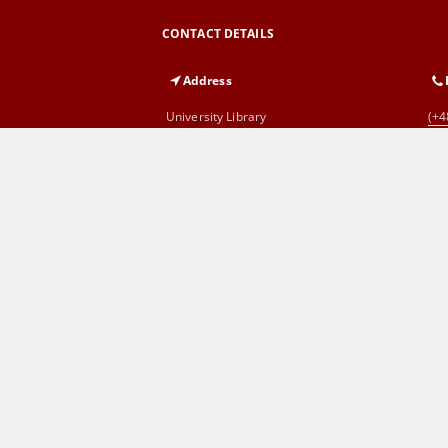
CONTACT DETAILS
Address
University Library
(+4
al. Wojska Polskiego 71
65-762 Zielona Góra
Cyprian Norwid Voivodeship and
(+4
City Public Library
al. Wojska Polskiego 9
65-077 Zielona Góra
SITEMAP