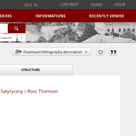
CONTRAST
LOGIN
SHARE
EN
PL
NDEXES
INFORMATIONS
RECENTLY VIEWED
 search
?
Download bibliography description
STRUCTURE
k Satyryczny / Ross Thomson