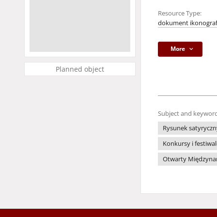
Resource Type:
dokument ikonograf
More
Planned object
Subject and keyword
Rysunek satyryczn
Konkursy i festiwa
Otwarty Międzynaro