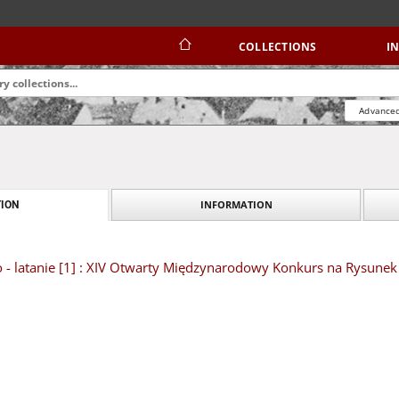
COLLECTIONS
I
Advanced
INFORMATION
ION
ko - latanie [1] : XIV Otwarty Międzynarodowy Konkurs na Rysune