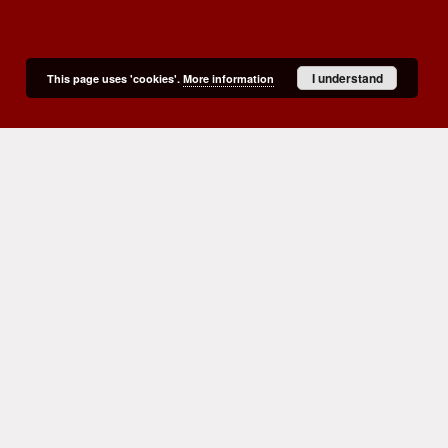
I understand
This page uses 'cookies'.
More information