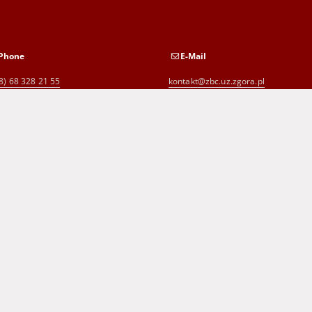
Phone
E-Mail
8) 68 328 21 55
kontakt@zbc.uz.zgora.pl
8) 68 453 26 06
p.karp@biblioteka.zgora.pl