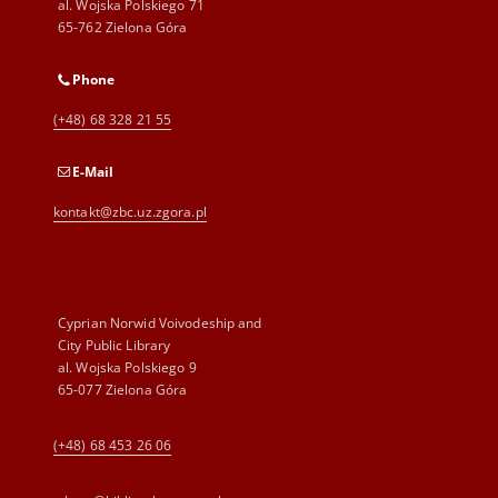
al. Wojska Polskiego 71
65-762 Zielona Góra
Phone
(+48) 68 328 21 55
E-Mail
kontakt@zbc.uz.zgora.pl
Cyprian Norwid Voivodeship and
City Public Library
al. Wojska Polskiego 9
65-077 Zielona Góra
(+48) 68 453 26 06