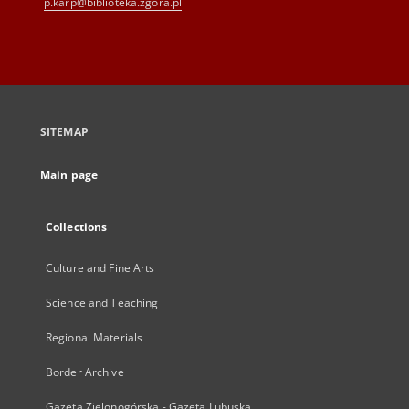
p.karp@biblioteka.zgora.pl
SITEMAP
Main page
Collections
Culture and Fine Arts
Science and Teaching
Regional Materials
Border Archive
Gazeta Zielonogórska - Gazeta Lubuska