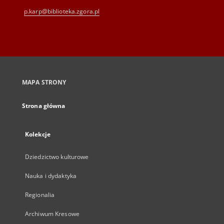
p.karp@biblioteka.zgora.pl
MAPA STRONY
Strona główna
Kolekcje
Dziedzictwo kulturowe
Nauka i dydaktyka
Regionalia
Archiwum Kresowe