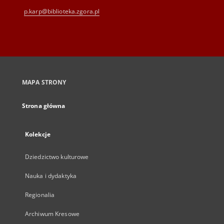
p.karp@biblioteka.zgora.pl
MAPA STRONY
Strona główna
Kolekcje
Dziedzictwo kulturowe
Nauka i dydaktyka
Regionalia
Archiwum Kresowe