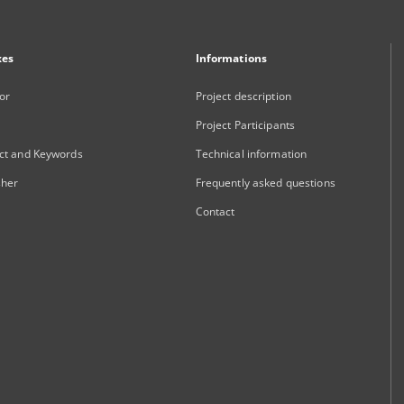
xes
Informations
or
Project description
Project Participants
ct and Keywords
Technical information
sher
Frequently asked questions
Contact