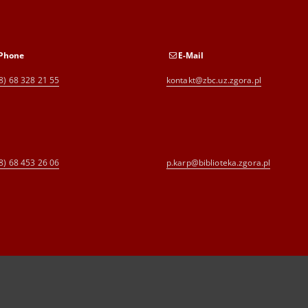
Phone
E-Mail
8) 68 328 21 55
kontakt@zbc.uz.zgora.pl
8) 68 453 26 06
p.karp@biblioteka.zgora.pl