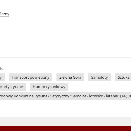
iczny
s:
y
Transport powietrzny
Zielona Góra
Samoloty
Sztuka
le artystyczne
Humor rysunkowy
dowy Konkurs na Rysunek Satyryczny "Samolot - lotnisko - latanie" (14 ; 20