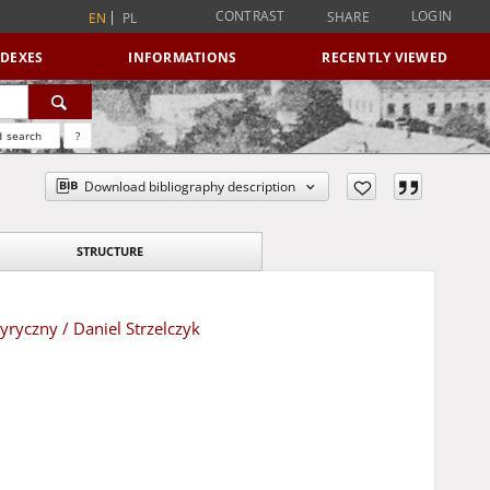
CONTRAST
LOGIN
SHARE
EN
PL
NDEXES
INFORMATIONS
RECENTLY VIEWED
 search
?
Download bibliography description
STRUCTURE
yryczny / Daniel Strzelczyk