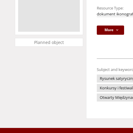
Resource Type:
dokument ikonograf
More
Planned object
Subject and keyword
Rysunek satyryczn
Konkursy i festiwa
Otwarty Międzynaro