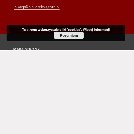
p.karp@biblioteka.zgora.pl
Ta strona wykorzystuje pliki 'cookies'.
Więcej informacji
Rozumiem
MAPA STRONY
Strona główna
Kolekcje
Dziedzictwo kulturowe
Nauka i dydaktyka
Regionalia
Archiwum Kresowe