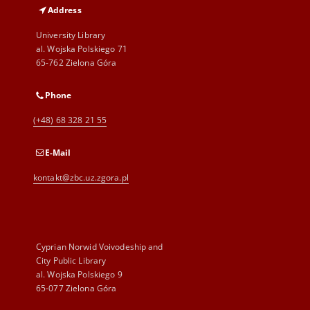
Address
University Library
al. Wojska Polskiego 71
65-762 Zielona Góra
Phone
(+48) 68 328 21 55
E-Mail
kontakt@zbc.uz.zgora.pl
Cyprian Norwid Voivodeship and
City Public Library
al. Wojska Polskiego 9
65-077 Zielona Góra