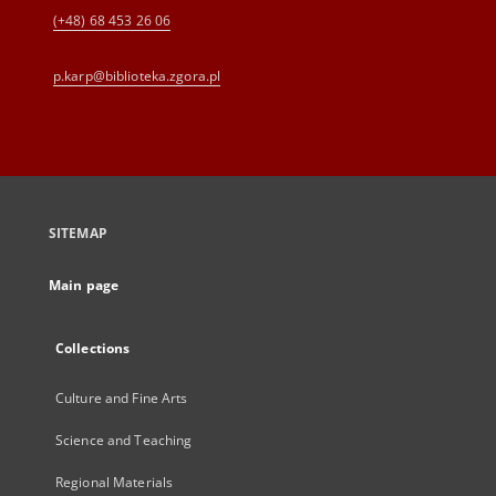
(+48) 68 453 26 06
p.karp@biblioteka.zgora.pl
SITEMAP
Main page
Collections
Culture and Fine Arts
Science and Teaching
Regional Materials