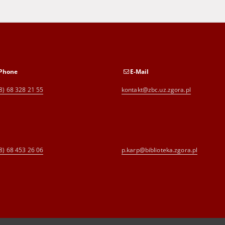
Phone
E-Mail
8) 68 328 21 55
kontakt@zbc.uz.zgora.pl
8) 68 453 26 06
p.karp@biblioteka.zgora.pl