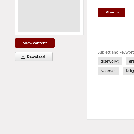
More
Show content
Subject and keyword
Download
drzeworyt
gra
Naaman
Księ