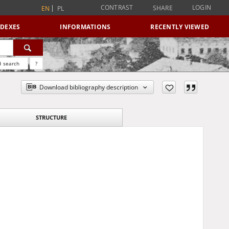
CONTRAST
LOGIN
SHARE
EN
PL
NDEXES
INFORMATIONS
RECENTLY VIEWED
 search
?
Download bibliography description
STRUCTURE