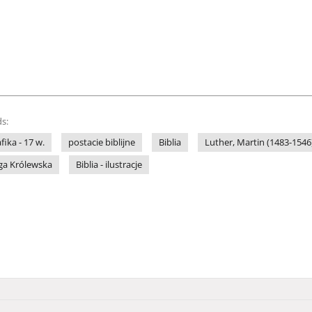
s:
fika - 17 w.
postacie biblijne
Biblia
Luther, Martin (1483-1546
ga Królewska
Biblia - ilustracje