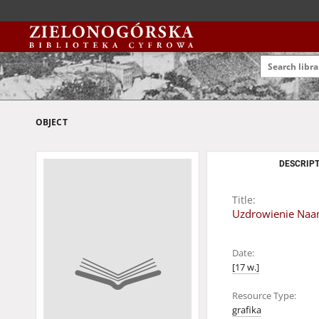
OBJECT
DESCRIPT
Title:
Uzdrowienie Na
Date:
[17 w.]
Resource Type:
grafika