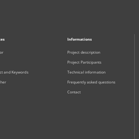
xes
Informations
or
Project description
Project Participants
ct and Keywords
Technical information
sher
Frequently asked questions
Contact