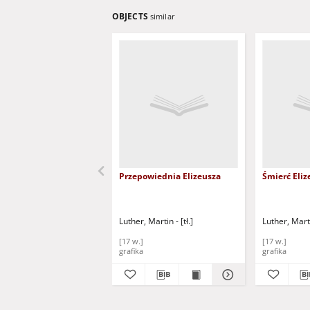
OBJECTS
similar
Przepowiednia Elizeusza
Śmierć Eliz
Luther, Martin - [tł.]
Luther, Martin
[17 w.]
[17 w.]
grafika
grafika