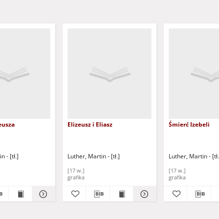
eusza
Elizeusz i Eliasz
Śmierć Izebeli
 - [tł.]
Luther, Martin - [tł.]
Luther, Martin - [tł.
[17 w.]
[17 w.]
grafika
grafika