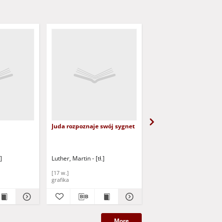
Juda rozpoznaje swój sygnet
Salomon rozsądza dwi
niewiasty
]
Luther, Martin - [tł.]
Luther, Martin - [tł.]
[17 w.]
[17 w.]
grafika
grafika
More