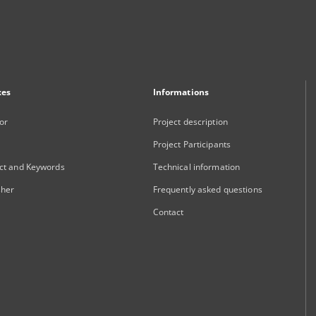
xes
Informations
or
Project description
Project Participants
ct and Keywords
Technical information
sher
Frequently asked questions
Contact