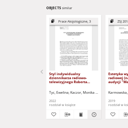
OBJECTS
similar
Prace Aksjologiczne, 3
ZSJ 201
Styl indywidualny
Estetyka w
dziennikarza radiowo-
radiowej (n
telewizyjnego Roberta
audycji "M
Kantereita = Individual style
ciemku") = 
of radio and television
radio expre
Tyc, Ewelina
Kaczor, Monika - red. nauk.
Karmowska,
Kładoczn
reporter Robert Kantereit
example of 
"Manniak p
2022
2019
rozdział w książce
rozdział w ks