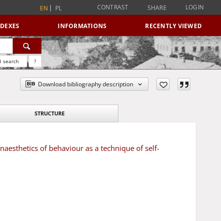
CONTRAST
LOGIN
SHARE
EN
PL
NDEXES
INFORMATIONS
RECENTLY VIEWED
 search
?
Download bibliography description
STRUCTURE
esthetics of behaviour as a technique of self-