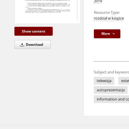
2019
Resource Type:
rozdział w książce
Show content
More
Download
Subject and keyword
telewizja
este
autoprezentacja
information and 