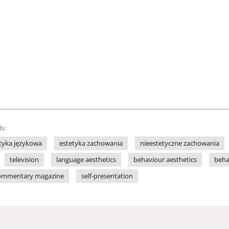
s:
tyka językowa
estetyka zachowania
nieestetyczne zachowania
television
language aesthetics
behaviour aesthetics
beha
commentary magazine
self-presentation