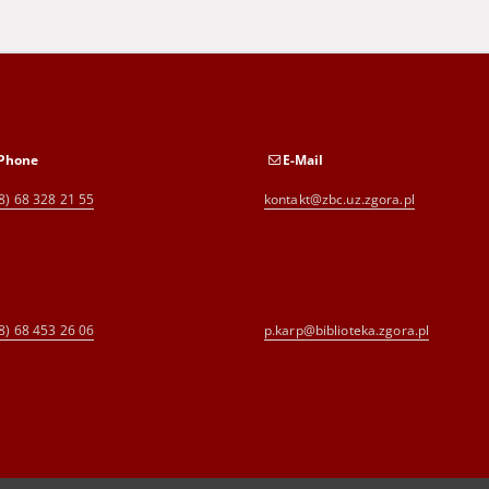
Phone
E-Mail
8) 68 328 21 55
kontakt@zbc.uz.zgora.pl
8) 68 453 26 06
p.karp@biblioteka.zgora.pl