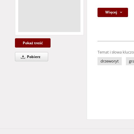
Więcej
Pokaż treść
Temat i słowa klucz
Pobierz
drzeworyt
gra