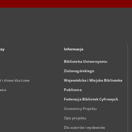
ksy
Informacje
Biblioteka Uniwersytetu
Zielonogórskiego
 i słowa kluczowe
Wojewódzka i Miejska Biblioteka
wca
Publiczna
Federacja Bibliotek Cyfrowych
Uczestnicy Projektu
Opis projektu
Dla autorów i wydawców