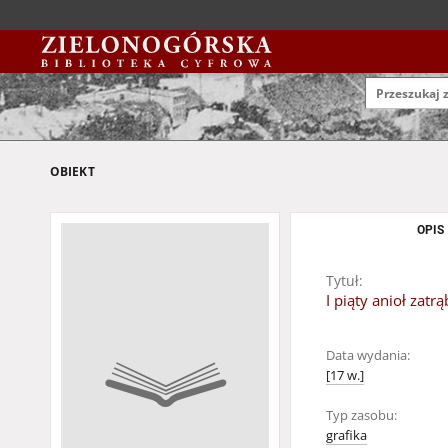
OBIEKT
OPIS
Tytuł:
I piąty anioł zatrą
Data wydania:
[17 w.]
Typ zasobu:
grafika