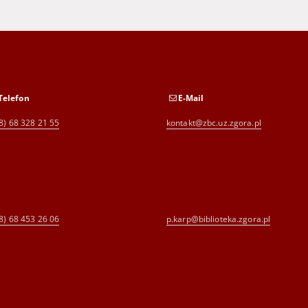
Telefon
E-Mail
8) 68 328 21 55
kontakt@zbc.uz.zgora.pl
8) 68 453 26 06
p.karp@biblioteka.zgora.pl