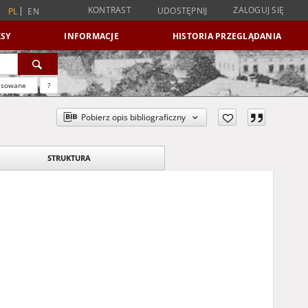
KONTRAST
ZALOGUJ SIĘ
UDOSTĘPNIJ
PL
EN
SY
INFORMACJE
HISTORIA PRZEGLĄDANIA
nsowane
?
Pobierz opis bibliograficzny
STRUKTURA