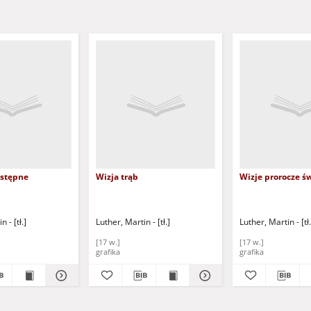
stępne
Wizja trąb
Wizje prorocze św
 - [tł.]
Luther, Martin - [tł.]
Luther, Martin - [tł.
[17 w.]
[17 w.]
grafika
grafika