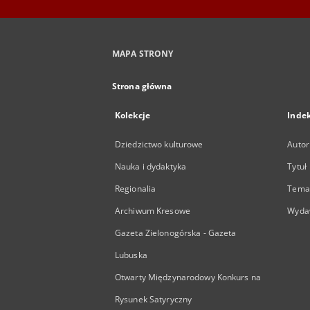
MAPA STRONY
Strona główna
Kolekcje
Inde
Dziedzictwo kulturowe
Autor
Nauka i dydaktyka
Tytuł
Regionalia
Temat
Archiwum Kresowe
Wyda
Gazeta Zielonogórska - Gazeta
Lubuska
Otwarty Międzynarodowy Konkurs na
Rysunek Satyryczny