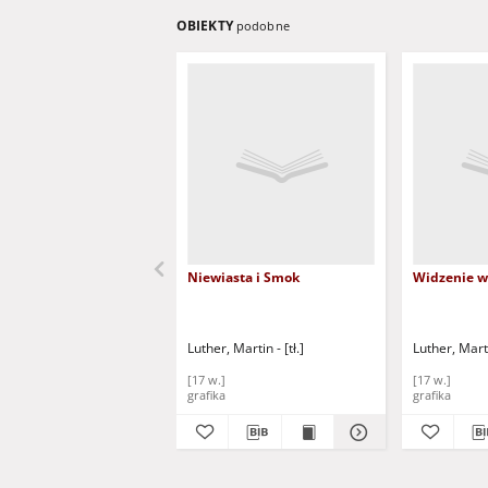
OBIEKTY
podobne
Niewiasta i Smok
Widzenie w
Luther, Martin - [tł.]
Luther, Martin
[17 w.]
[17 w.]
grafika
grafika