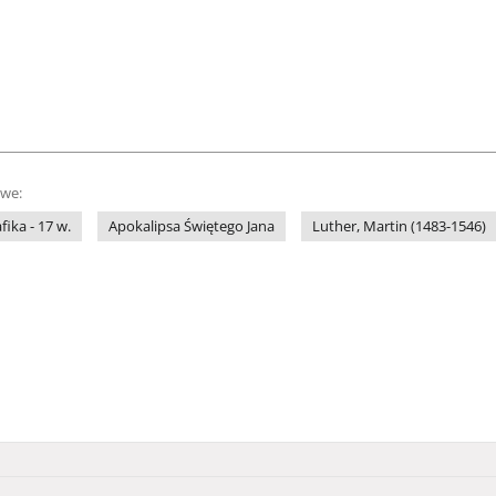
owe:
fika - 17 w.
Apokalipsa Świętego Jana
Luther, Martin (1483-1546)