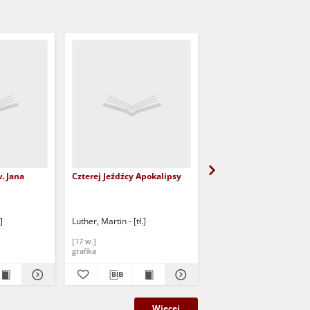
. Jana
Czterej Jeźdźcy Apokalipsy
Nikodem u Jezusa
]
Luther, Martin - [tł.]
Luther, Martin - [tł.]
[17 w.]
[17 w.]
grafika
grafika
Więcej