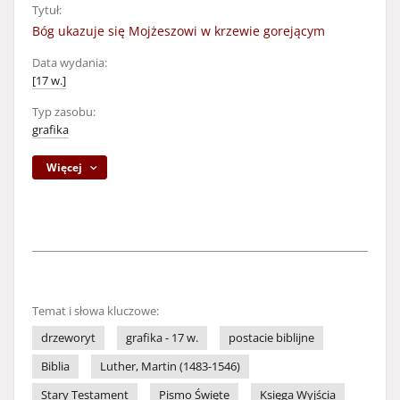
Tytuł:
Bóg ukazuje się Mojżeszowi w krzewie gorejącym
Data wydania:
[17 w.]
Typ zasobu:
grafika
Więcej
Temat i słowa kluczowe:
drzeworyt
grafika - 17 w.
postacie biblijne
Biblia
Luther, Martin (1483-1546)
Stary Testament
Pismo Święte
Księga Wyjścia