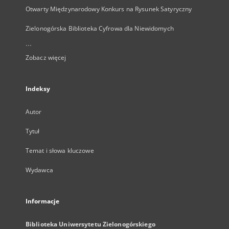
Otwarty Międzynarodowy Konkurs na Rysunek Satyryczny
Zielonogórska Biblioteka Cyfrowa dla Niewidomych
...
Zobacz więcej
Indeksy
Autor
Tytuł
Temat i słowa kluczowe
Wydawca
Informacje
Biblioteka Uniwersytetu Zielonogórskiego