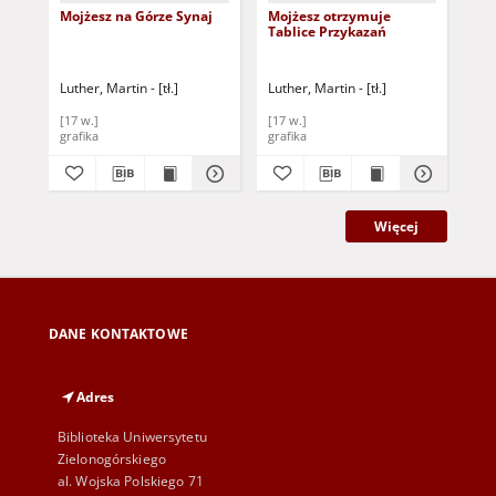
Mojżesz na Górze Synaj
Mojżesz otrzymuje
Dr
Tablice Przykazań
Mo
Luther, Martin - [tł.]
Luther, Martin - [tł.]
Lut
[17 w.]
[17 w.]
[17
grafika
grafika
gra
Więcej
DANE KONTAKTOWE
Adres
Biblioteka Uniwersytetu
Zielonogórskiego
al. Wojska Polskiego 71