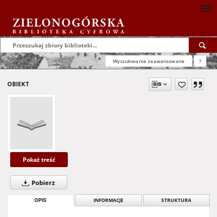
Wyszukiwanie zaawansowane
?
OBIEKT
Pokaż treść
Pobierz
OPIS
INFORMACJE
STRUKTURA