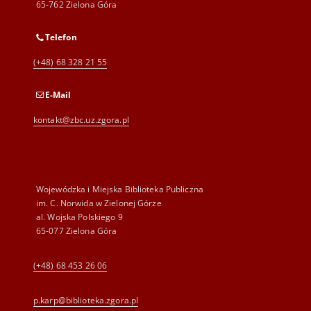
65-762 Zielona Góra
Telefon
(+48) 68 328 21 55
E-Mail
kontakt@zbc.uz.zgora.pl
Wojewódzka i Miejska Biblioteka Publiczna
im. C. Norwida w Zielonej Górze
al. Wojska Polskiego 9
65-077 Zielona Góra
(+48) 68 453 26 06
p.karp@biblioteka.zgora.pl