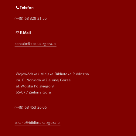
Telefon
(+48) 68 328 21 55
E-Mail
kontakt@zbc.uz.zgora.pl
Wojewódzka i Miejska Biblioteka Publiczna
im. C. Norwida w Zielonej Górze
al. Wojska Polskiego 9
65-077 Zielona Góra
(+48) 68 453 26 06
p.karp@biblioteka.zgora.pl