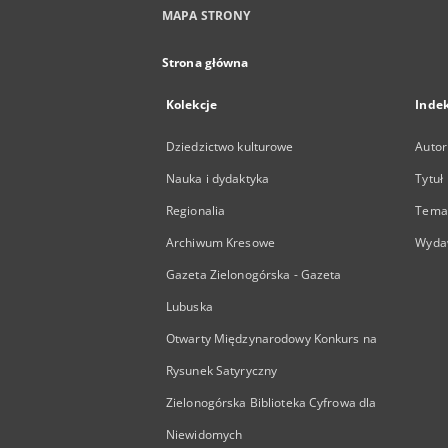
MAPA STRONY
Strona główna
Kolekcje
Inde
Dziedzictwo kulturowe
Autor
Nauka i dydaktyka
Tytuł
Regionalia
Temat
Archiwum Kresowe
Wyda
Gazeta Zielonogórska - Gazeta
Lubuska
Otwarty Międzynarodowy Konkurs na
Rysunek Satyryczny
Zielonogórska Biblioteka Cyfrowa dla
Niewidomych