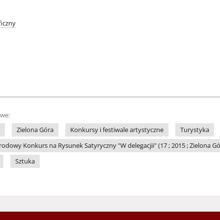
iczny
owe:
Zielona Góra
Konkursy i festiwale artystyczne
Turystyka
dowy Konkurs na Rysunek Satyryczny "W delegacjii" (17 ; 2015 ; Zielona Gó
Sztuka