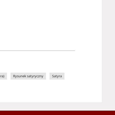
ra)
Rysunek satyryczny
Satyra