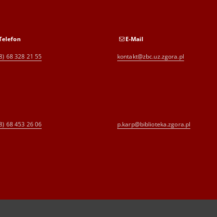
Telefon
E-Mail
8) 68 328 21 55
kontakt@zbc.uz.zgora.pl
8) 68 453 26 06
p.karp@biblioteka.zgora.pl