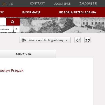
KONTRAST
ZALOGUJ SIĘ
UDOSTĘPNIJ
PL
EN
SY
INFORMACJE
HISTORIA PRZEGLĄDANIA
nsowane
?
Pobierz opis bibliograficzny
STRUKTURA
zesław Przęzak