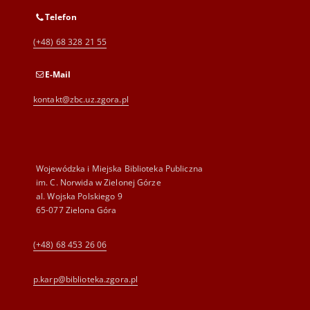
Telefon
(+48) 68 328 21 55
E-Mail
kontakt@zbc.uz.zgora.pl
Wojewódzka i Miejska Biblioteka Publiczna
im. C. Norwida w Zielonej Górze
al. Wojska Polskiego 9
65-077 Zielona Góra
(+48) 68 453 26 06
p.karp@biblioteka.zgora.pl