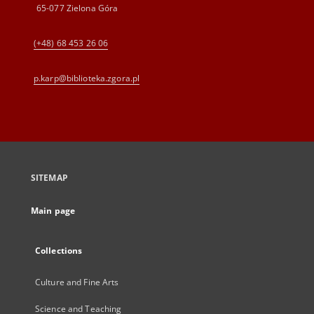
65-077 Zielona Góra
(+48) 68 453 26 06
p.karp@biblioteka.zgora.pl
SITEMAP
Main page
Collections
Culture and Fine Arts
Science and Teaching