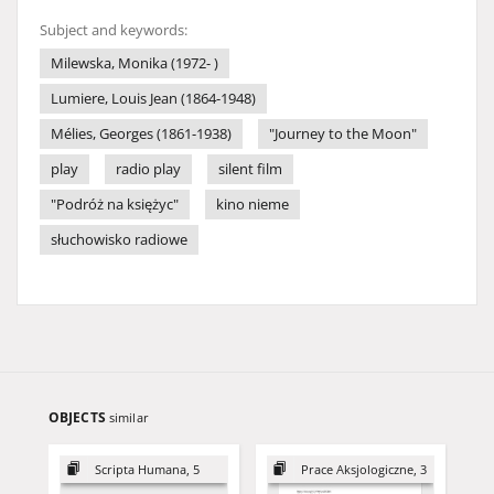
Subject and keywords:
Milewska, Monika (1972- )
Lumiere, Louis Jean (1864-1948)
Mélies, Georges (1861-1938)
"Journey to the Moon"
play
radio play
silent film
"Podróż na księżyc"
kino nieme
słuchowisko radiowe
OBJECTS
similar
Scripta Humana, 5
Prace Aksjologiczne, 3