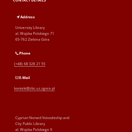
CONTACT DETAILS
Address
University Library
al. Wojska Polskiego 71
65-762 Zielona Góra
Phone
(+48) 68 328 21 55
E-Mail
kontakt@zbc.uz.zgora.pl
Cyprian Norwid Voivodeship and
City Public Library
al. Wojska Polskiego 9