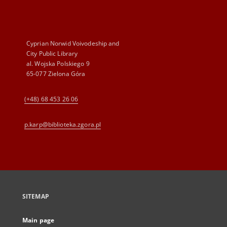
Cyprian Norwid Voivodeship and
City Public Library
al. Wojska Polskiego 9
65-077 Zielona Góra
(+48) 68 453 26 06
p.karp@biblioteka.zgora.pl
SITEMAP
Main page