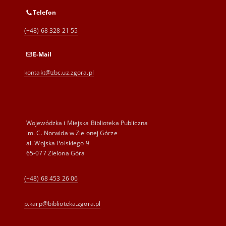
Telefon
(+48) 68 328 21 55
E-Mail
kontakt@zbc.uz.zgora.pl
Wojewódzka i Miejska Biblioteka Publiczna
im. C. Norwida w Zielonej Górze
al. Wojska Polskiego 9
65-077 Zielona Góra
(+48) 68 453 26 06
p.karp@biblioteka.zgora.pl