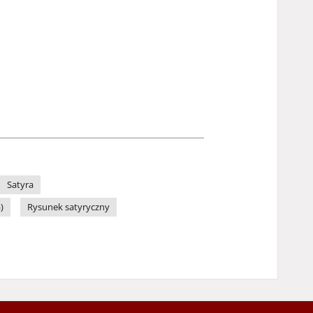
Satyra
)
Rysunek satyryczny