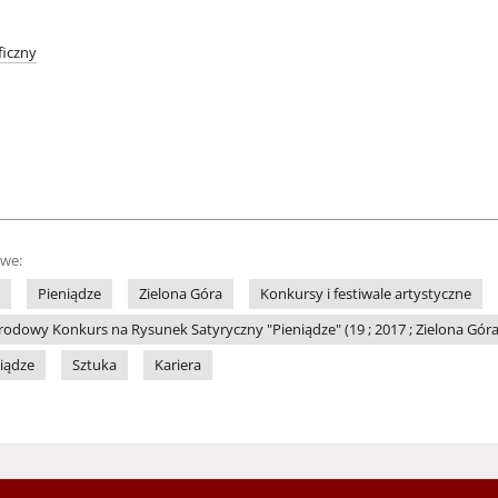
iczny
owe:
Pieniądze
Zielona Góra
Konkursy i festiwale artystyczne
dowy Konkurs na Rysunek Satyryczny "Pieniądze" (19 ; 2017 ; Zielona Góra
niądze
Sztuka
Kariera