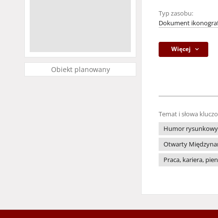
Typ zasobu:
Dokument ikonograf
Więcej
Obiekt planowany
Temat i słowa klucz
Humor rysunkowy
Otwarty Międzynaro
Praca, kariera, pie