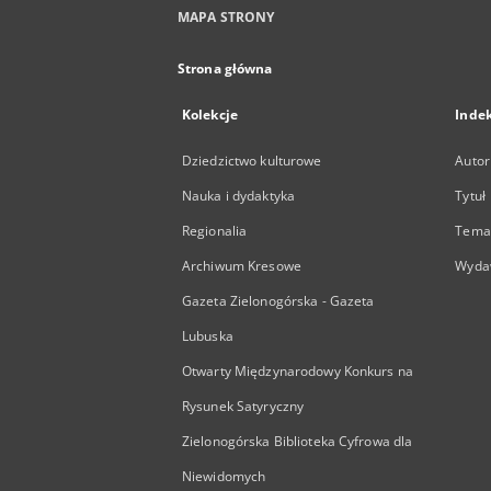
MAPA STRONY
Strona główna
Kolekcje
Inde
Dziedzictwo kulturowe
Autor
Nauka i dydaktyka
Tytuł
Regionalia
Temat
Archiwum Kresowe
Wyda
Gazeta Zielonogórska - Gazeta
Lubuska
Otwarty Międzynarodowy Konkurs na
Rysunek Satyryczny
Zielonogórska Biblioteka Cyfrowa dla
Niewidomych