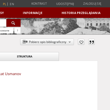
KONTRAST
ZALOGUJ SIĘ
UDOSTĘPNIJ
PL
EN
SY
INFORMACJE
HISTORIA PRZEGLĄDANIA
nsowane
?
Pobierz opis bibliograficzny
STRUKTURA
rkat Usmanov