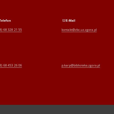
Telefon
E-Mail
8) 68 328 21 55
kontakt@zbc.uz.zgora.pl
8) 68 453 26 06
p.karp@biblioteka.zgora.pl