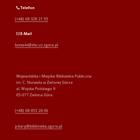
Telefon
(+48) 68 328 21 55
E-Mail
kontakt@zbc.uz.zgora.pl
Wojewódzka i Miejska Biblioteka Publiczna
im. C. Norwida w Zielonej Górze
al. Wojska Polskiego 9
65-077 Zielona Góra
(+48) 68 453 26 06
p.karp@biblioteka.zgora.pl