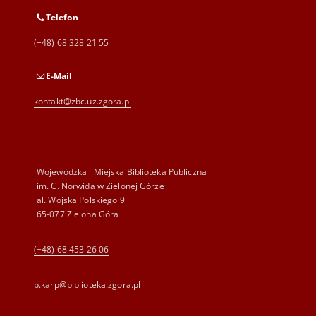
Telefon
(+48) 68 328 21 55
E-Mail
kontakt@zbc.uz.zgora.pl
Wojewódzka i Miejska Biblioteka Publiczna
im. C. Norwida w Zielonej Górze
al. Wojska Polskiego 9
65-077 Zielona Góra
(+48) 68 453 26 06
p.karp@biblioteka.zgora.pl