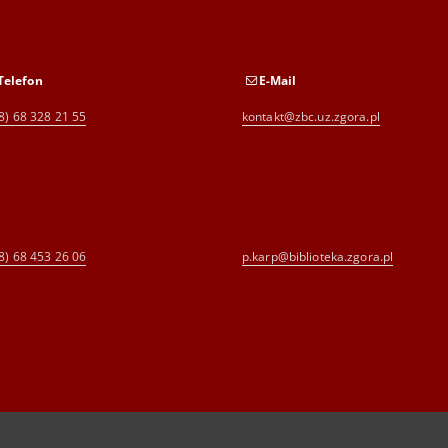
Telefon
E-Mail
8) 68 328 21 55
kontakt@zbc.uz.zgora.pl
8) 68 453 26 06
p.karp@biblioteka.zgora.pl