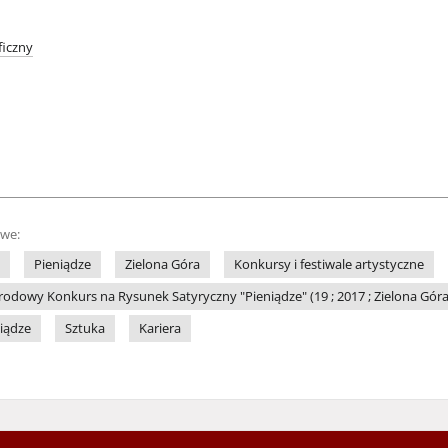
iczny
owe:
Pieniądze
Zielona Góra
Konkursy i festiwale artystyczne
dowy Konkurs na Rysunek Satyryczny "Pieniądze" (19 ; 2017 ; Zielona Góra
niądze
Sztuka
Kariera