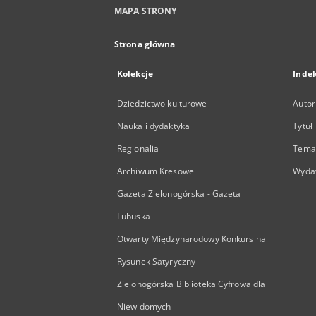
MAPA STRONY
Strona główna
Kolekcje
Inde
Dziedzictwo kulturowe
Autor
Nauka i dydaktyka
Tytuł
Regionalia
Temat
Archiwum Kresowe
Wyda
Gazeta Zielonogórska - Gazeta
Lubuska
Otwarty Międzynarodowy Konkurs na
Rysunek Satyryczny
Zielonogórska Biblioteka Cyfrowa dla
Niewidomych