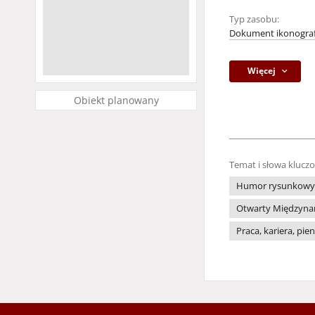
Typ zasobu:
Dokument ikonograf
Więcej
Obiekt planowany
Temat i słowa klucz
Humor rysunkowy
Otwarty Międzynaro
Praca, kariera, pie