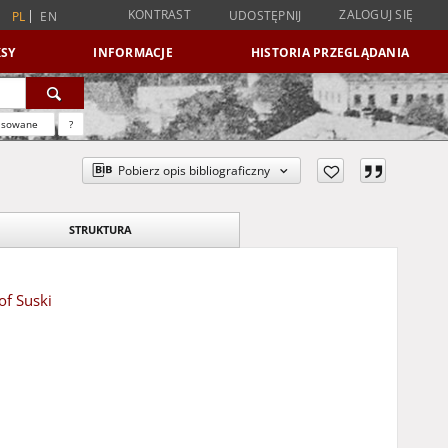
KONTRAST
ZALOGUJ SIĘ
UDOSTĘPNIJ
PL
EN
SY
INFORMACJE
HISTORIA PRZEGLĄDANIA
nsowane
?
Pobierz opis bibliograficzny
STRUKTURA
of Suski