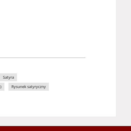
Satyra
)
Rysunek satyryczny