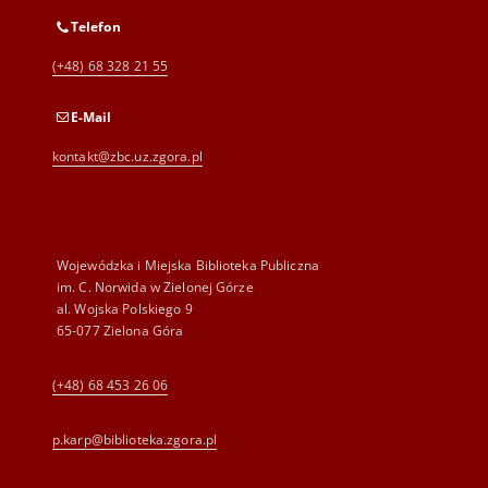
Telefon
(+48) 68 328 21 55
E-Mail
kontakt@zbc.uz.zgora.pl
Wojewódzka i Miejska Biblioteka Publiczna
im. C. Norwida w Zielonej Górze
al. Wojska Polskiego 9
65-077 Zielona Góra
(+48) 68 453 26 06
p.karp@biblioteka.zgora.pl