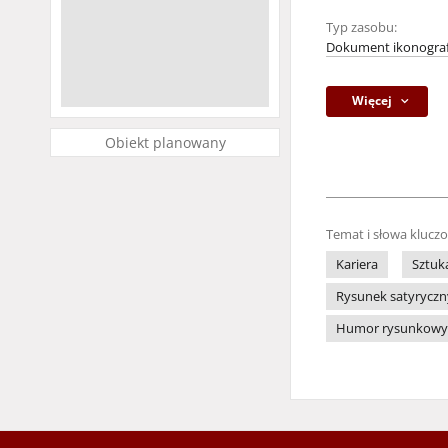
Typ zasobu:
Dokument ikonograf
Więcej
Obiekt planowany
Temat i słowa klucz
Kariera
Sztuk
Rysunek satyryczn
Humor rysunkowy