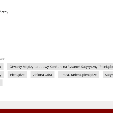
iczny
owe:
a
Otwarty Międzynarodowy Konkurs na Rysunek Satyryczny "Pieniądze" (
y
Pieniądze
Zielona Góra
Praca, kariera, pieniądze
Saty