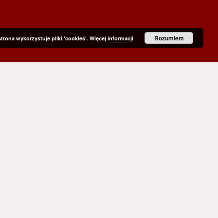
Rozumiem
strona wykorzystuje pliki 'cookies'.
Więcej informacji