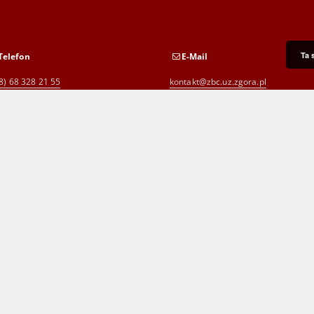
Ta 
Telefon
E-Mail
8) 68 328 21 55
kontakt@zbc.uz.zgora.pl
8) 68 453 26 06
p.karp@biblioteka.zgora.pl