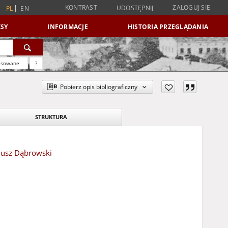
KONTRAST
ZALOGUJ SIĘ
UDOSTĘPNIJ
PL
EN
SY
INFORMACJE
HISTORIA PRZEGLĄDANIA
nsowane
?
Pobierz opis bibliograficzny
STRUKTURA
iusz Dąbrowski