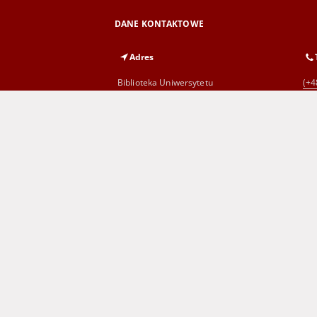
DANE KONTAKTOWE
Adres
Biblioteka Uniwersytetu
(+4
Zielonogórskiego
al. Wojska Polskiego 71
65-762 Zielona Góra
Wojewódzka i Miejska Biblioteka
(+4
Publiczna
im. C. Norwida w Zielonej Górze
al. Wojska Polskiego 9
65-077 Zielona Góra