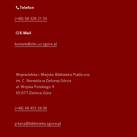
Telefon
(+48) 68 328 21 55
E-Mail
kontakt@zbc.uz.zgora.pl
Wojewódzka i Miejska Biblioteka Publiczna
im. C. Norwida w Zielonej Górze
al. Wojska Polskiego 9
65-077 Zielona Góra
(+48) 68 453 26 06
p.karp@biblioteka.zgora.pl