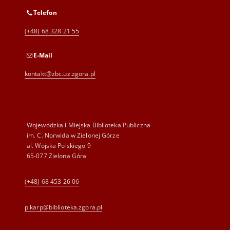
Telefon
(+48) 68 328 21 55
E-Mail
kontakt@zbc.uz.zgora.pl
Wojewódzka i Miejska Biblioteka Publiczna
im. C. Norwida w Zielonej Górze
al. Wojska Polskiego 9
65-077 Zielona Góra
(+48) 68 453 26 06
p.karp@biblioteka.zgora.pl