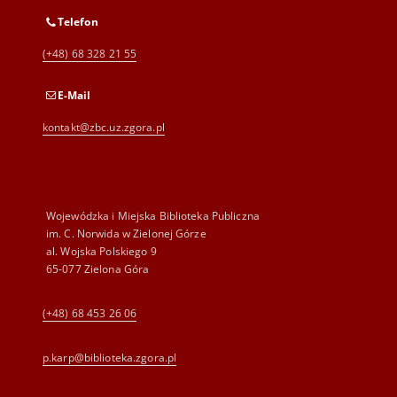
Telefon
(+48) 68 328 21 55
E-Mail
kontakt@zbc.uz.zgora.pl
Wojewódzka i Miejska Biblioteka Publiczna
im. C. Norwida w Zielonej Górze
al. Wojska Polskiego 9
65-077 Zielona Góra
(+48) 68 453 26 06
p.karp@biblioteka.zgora.pl