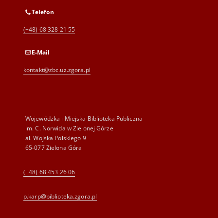
Telefon
(+48) 68 328 21 55
E-Mail
kontakt@zbc.uz.zgora.pl
Wojewódzka i Miejska Biblioteka Publiczna
im. C. Norwida w Zielonej Górze
al. Wojska Polskiego 9
65-077 Zielona Góra
(+48) 68 453 26 06
p.karp@biblioteka.zgora.pl