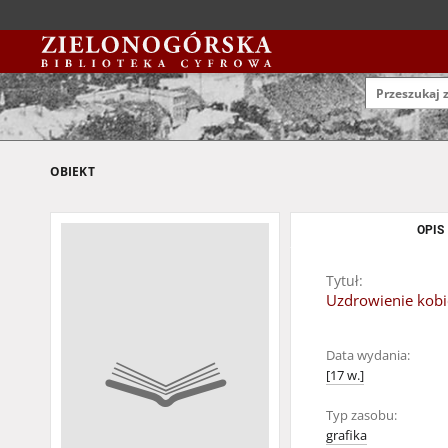
OBIEKT
OPIS
Tytuł:
Uzdrowienie kobi
Data wydania:
[17 w.]
Typ zasobu:
grafika