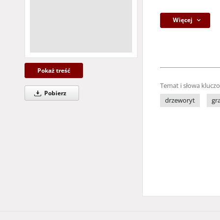
Więcej
Pokaż treść
Temat i słowa klucz
Pobierz
drzeworyt
gra