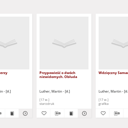
terzy
Przypowieść o dwóch
Wdzięczny Samar
niewidomych. Obłuda
 - [tł.]
Luther, Martin - [tł.]
Luther, Martin - [tł.
[17 w.]
[17 w.]
starodruk
grafika