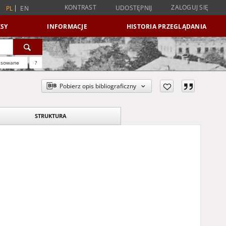
KONTRAST
ZALOGUJ SIĘ
UDOSTĘPNIJ
PL
EN
SY
INFORMACJE
HISTORIA PRZEGLĄDANIA
nsowane
?
Pobierz opis bibliograficzny
STRUKTURA