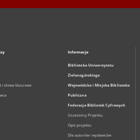
ksy
Informacje
Biblioteka Uniwersytetu
Zielonogórskiego
 i słowa kluczowe
Wojewódzka i Miejska Biblioteka
wca
Publiczna
Federacja Bibliotek Cyfrowych
Uczestnicy Projektu
Opis projektu
Dla autorów i wydawców