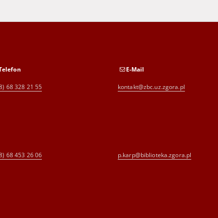
Telefon
E-Mail
8) 68 328 21 55
kontakt@zbc.uz.zgora.pl
8) 68 453 26 06
p.karp@biblioteka.zgora.pl