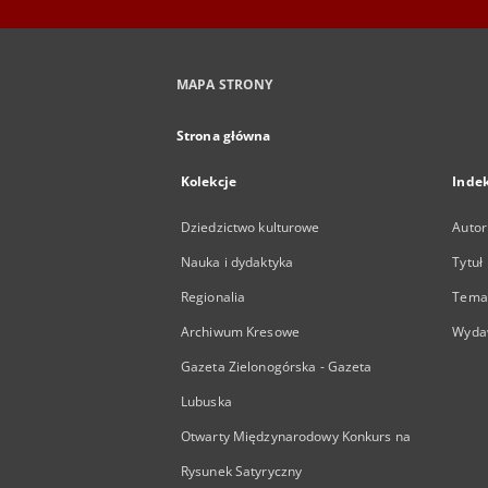
MAPA STRONY
Strona główna
Kolekcje
Inde
Dziedzictwo kulturowe
Autor
Nauka i dydaktyka
Tytuł
Regionalia
Temat
Archiwum Kresowe
Wyda
Gazeta Zielonogórska - Gazeta
Lubuska
Otwarty Międzynarodowy Konkurs na
Rysunek Satyryczny