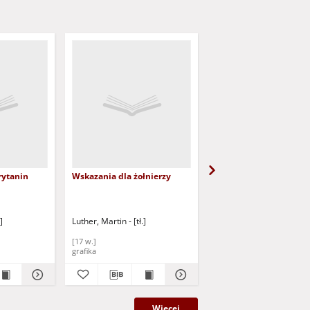
ytanin
Wskazania dla żołnierzy
Przypowieść o roztro
rządcy
]
Luther, Martin - [tł.]
Luther, Martin - [tł.]
[17 w.]
[17 w.]
grafika
grafika
Więcej