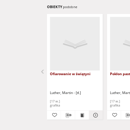
OBIEKTY
podobne
Ofiarowanie w świątyni
Pokłon pas
Luther, Martin - [tł.]
Luther, Martin
[17 w.]
[17 w.]
grafika
grafika