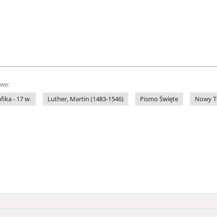
owe:
fika - 17 w.
Luther, Martin (1483-1546)
Pismo Święte
Nowy T