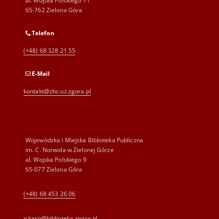
al. Wojska Polskiego 71
65-762 Zielona Góra
Telefon
(+48) 68 328 21 55
E-Mail
kontakt@zbc.uz.zgora.pl
Wojewódzka i Miejska Biblioteka Publiczna
im. C. Norwida w Zielonej Górze
al. Wojska Polskiego 9
65-077 Zielona Góra
(+48) 68 453 26 06
p.karp@biblioteka.zgora.pl