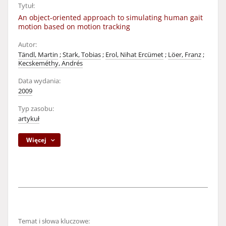
Tytuł:
An object-oriented approach to simulating human gait
motion based on motion tracking
Autor:
Tändl, Martin
;
Stark, Tobias
;
Erol, Nihat Ercümet
;
Löer, Franz
;
Kecskeméthy, Andrés
Data wydania:
2009
Typ zasobu:
artykuł
Więcej
Temat i słowa kluczowe: