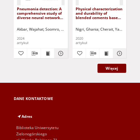
Pneumonia detection: A
Physical characterization
Me
comprehensive study of
and durability of
w i
diverse neural network
blended cements based
mat
architectures using chest
on brick powder
Wł
X-rays
fi
Akbar, Wajahat
Soomro, Abdullah
Nigri, Ghania
Hussain, Altaf
Cherait, Yacine
Hussain, Tariq
Nigri,
Ali, 
Mar
ma
na
2024
2020
202
że
artykuł
artykuł
ksi
me
Więcej
DANE KONTAKTOWE
Adres
Biblioteka Uniwersytetu
Zielonogórskiego