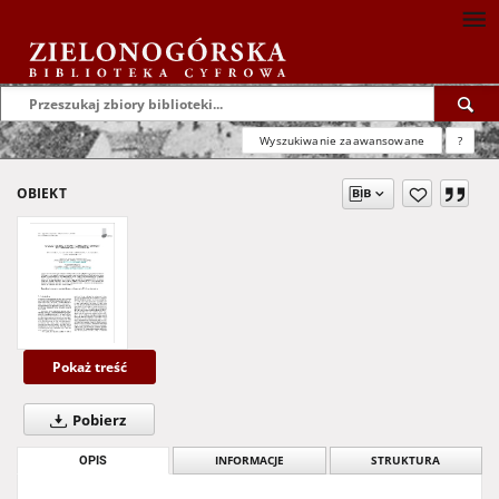
Wyszukiwanie zaawansowane
?
OBIEKT
Pokaż treść
Pobierz
OPIS
INFORMACJE
STRUKTURA