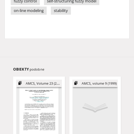
fuzzy control
self-structuring fuzzy model
on-line modeling
stability
OBIEKTY
podobne
AMCS, Volume 23 (2013)
AMCS, volume 9 (1999)