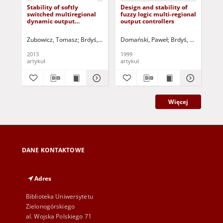
Stability of softly
Design and stability of
Mon
switched multiregional
fuzzy logic multi-regional
con
dynamic output
output controllers
wat
controllers with a static
sy
antiwindup filter: A
int
Zubowicz, Tomasz
Brdyś, Mieczysław A.
Domański, Paweł
Korbicz, Józef (1951- ) - red.
Brdyś, Mieczysław 
Łan
U
discrete-time case
2013
1999
200
artykuł
artykuł
art
Więcej
DANE KONTAKTOWE
Adres
Biblioteka Uniwersytetu
Zielonogórskiego
al. Wojska Polskiego 71