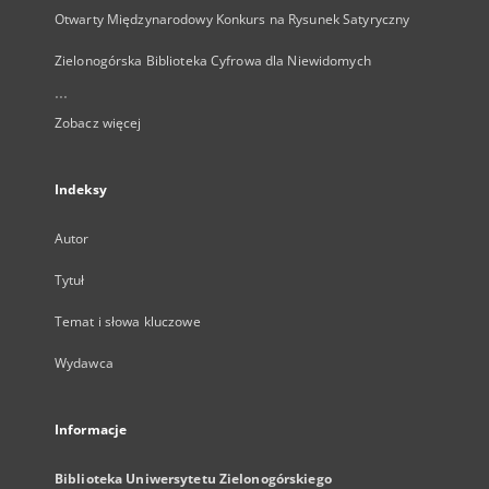
Otwarty Międzynarodowy Konkurs na Rysunek Satyryczny
Zielonogórska Biblioteka Cyfrowa dla Niewidomych
...
Zobacz więcej
Indeksy
Autor
Tytuł
Temat i słowa kluczowe
Wydawca
Informacje
Biblioteka Uniwersytetu Zielonogórskiego