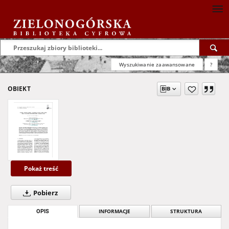
Wyszukiwanie zaawansowane
?
OBIEKT
Pokaż treść
Pobierz
OPIS
INFORMACJE
STRUKTURA