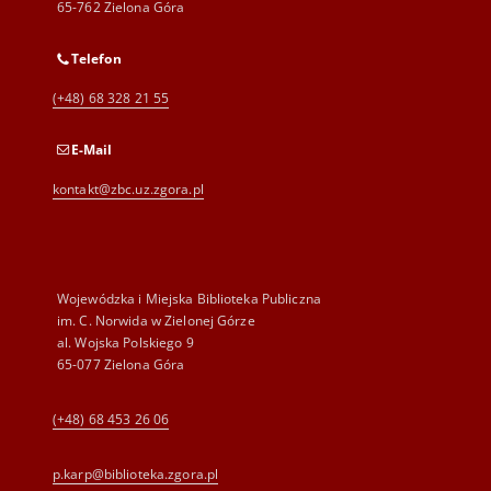
65-762 Zielona Góra
Telefon
(+48) 68 328 21 55
E-Mail
kontakt@zbc.uz.zgora.pl
Wojewódzka i Miejska Biblioteka Publiczna
im. C. Norwida w Zielonej Górze
al. Wojska Polskiego 9
65-077 Zielona Góra
(+48) 68 453 26 06
p.karp@biblioteka.zgora.pl