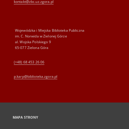
kontakt@zbc.uz.zgora.pl
Wojewódzka i Miejska Biblioteka Publiczna
im. C. Norwida w Zielonej Górze
al. Wojska Polskiego 9
65-077 Zielona Góra
(+48) 68 453 26 06
p.karp@biblioteka.zgora.pl
MAPA STRONY