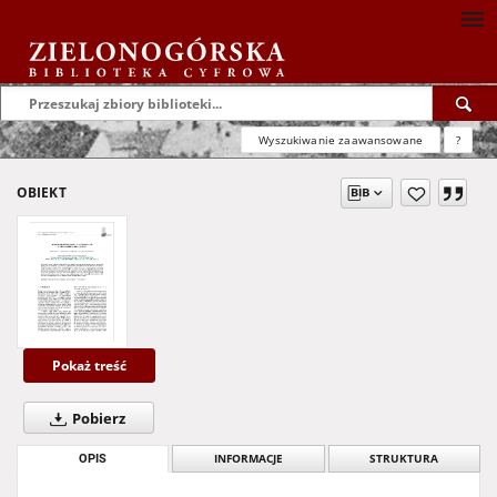
Wyszukiwanie zaawansowane
?
OBIEKT
Pokaż treść
Pobierz
OPIS
INFORMACJE
STRUKTURA