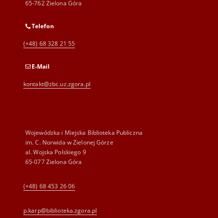
65-762 Zielona Góra
Telefon
(+48) 68 328 21 55
E-Mail
kontakt@zbc.uz.zgora.pl
Wojewódzka i Miejska Biblioteka Publiczna
im. C. Norwida w Zielonej Górze
al. Wojska Polskiego 9
65-077 Zielona Góra
(+48) 68 453 26 06
p.karp@biblioteka.zgora.pl