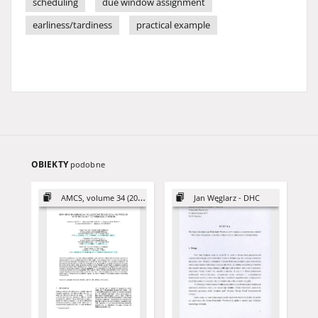
scheduling
due window assignment
earliness/tardiness
practical example
OBIEKTY
podobne
AMCS, volume 34 (2024)
Jan Węglarz - DHC