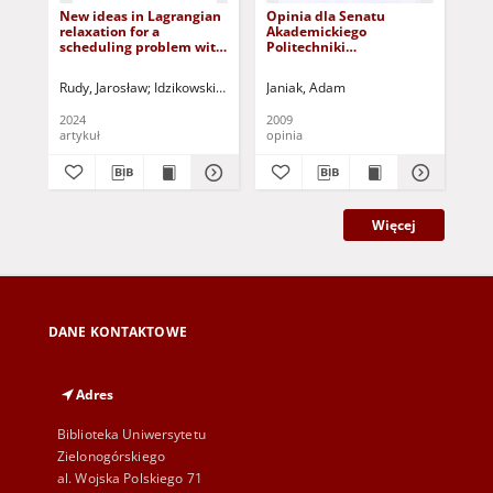
New ideas in Lagrangian
Opinia dla Senatu
Ma
relaxation for a
Akademickiego
fea
scheduling problem with
Politechniki
tim
the weighted tardiness
Wrocławskiej w związku z
re
criterion
postępowaniem o
pri
Rudy, Jarosław
Idzikowski, Radosław
Janiak, Adam
Smutnicki, Czesław
Banaszak, Zb
Qur
nadanie prof. Janowi
Węglarzowi tytułu
2024
2009
201
doktora honoris causa
artykuł
opinia
art
Uniwersytetu
Zielonogórskiego
Więcej
DANE KONTAKTOWE
Adres
Biblioteka Uniwersytetu
Zielonogórskiego
al. Wojska Polskiego 71