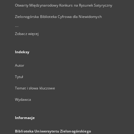
Otwarty Międzynarodowy Konkurs na Rysunek Satyryczny
Zielonogórska Biblioteka Cyfrowa dla Niewidomych
...
Zobacz więcej
Indeksy
Autor
Tytuł
Temat i słowa kluczowe
Wydawca
Informacje
Biblioteka Uniwersytetu Zielonogórskiego