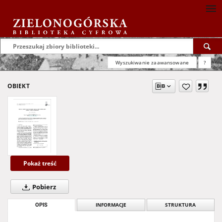
Wyszukiwanie zaawansowane
?
OBIEKT
Pokaż treść
Pobierz
OPIS
INFORMACJE
STRUKTURA