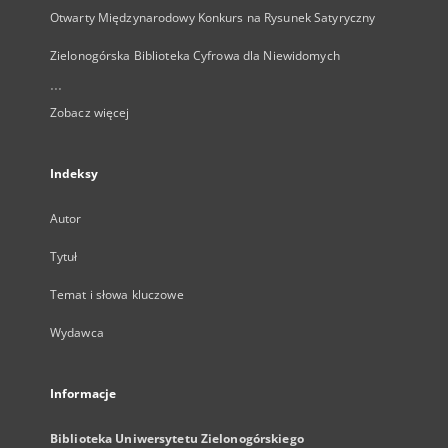
Otwarty Międzynarodowy Konkurs na Rysunek Satyryczny
Zielonogórska Biblioteka Cyfrowa dla Niewidomych
...
Zobacz więcej
Indeksy
Autor
Tytuł
Temat i słowa kluczowe
Wydawca
Informacje
Biblioteka Uniwersytetu Zielonogórskiego