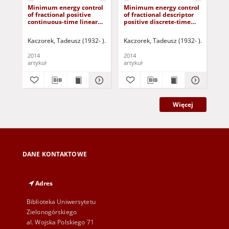
Minimum energy control
Minimum energy control
Tra
of fractional positive
of fractional descriptor
st
continuous-time linear
positive discrete-time
pos
systems with bounded
linear systems
sta
inputs
Kaczorek, Tadeusz (1932- )
Makowski, Ryszard - ed.
Kaczorek, Tadeusz (1932- )
Zarzycki, Jan - ed.
Korbicz, 
Kac
2014
2014
202
artykuł
artykuł
art
Więcej
DANE KONTAKTOWE
Adres
Biblioteka Uniwersytetu
Zielonogórskiego
al. Wojska Polskiego 71