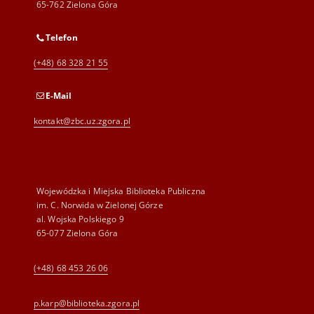
65-762 Zielona Góra
Telefon
(+48) 68 328 21 55
E-Mail
kontakt@zbc.uz.zgora.pl
Wojewódzka i Miejska Biblioteka Publiczna
im. C. Norwida w Zielonej Górze
al. Wojska Polskiego 9
65-077 Zielona Góra
(+48) 68 453 26 06
p.karp@biblioteka.zgora.pl