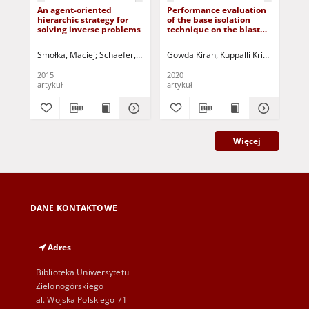
An agent-oriented
Performance evaluation
hierarchic strategy for
of the base isolation
solving inverse problems
technique on the blast
mitigation of spatial
structures
Smołka, Maciej
Schaefer, Robert
Gowda Kiran, Kuppalli Krishne
Paszyński, Maciej
Pardo, David
Naroo
Álva
2015
2020
artykuł
artykuł
Więcej
DANE KONTAKTOWE
Adres
Biblioteka Uniwersytetu
Zielonogórskiego
al. Wojska Polskiego 71