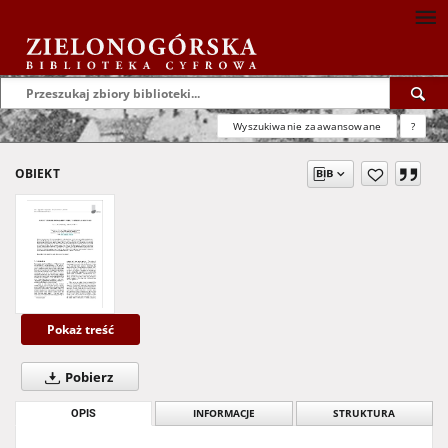
Wyszukiwanie zaawansowane
?
OBIEKT
Pokaż treść
Pobierz
OPIS
INFORMACJE
STRUKTURA