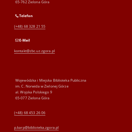
65-762 Zielona Góra
Telefon
(+48) 68 328 21 55
E-Mail
kontakt@zbc.uz.zgora.pl
Wojewódzka i Miejska Biblioteka Publiczna
im. C. Norwida w Zielonej Górze
al. Wojska Polskiego 9
65-077 Zielona Góra
(+48) 68 453 26 06
p.karp@biblioteka.zgora.pl