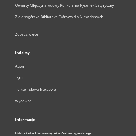
Otwarty Międzynarodowy Konkurs na Rysunek Satyryczny
Zielonogórska Biblioteka Cyfrowa dla Niewidomych
...
Zobacz więcej
Indeksy
Autor
Tytuł
Temat i słowa kluczowe
Wydawca
Informacje
Biblioteka Uniwersytetu Zielonogórskiego